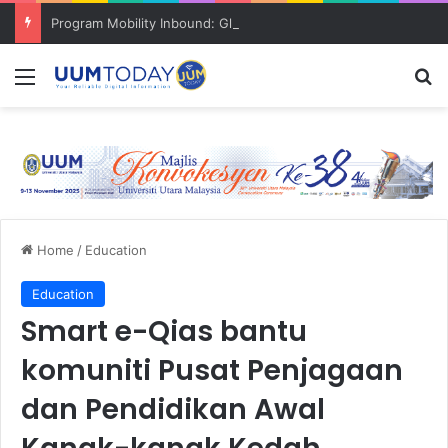
Program Mobility Inbound: Global Nexus USU x UUM 2026 perkukuh sinergi akademik dan budaya serantau
Menu
S
Home
/
Education
Education
Smart e-Qias bantu
komuniti Pusat Penjagaan
dan Pendidikan Awal