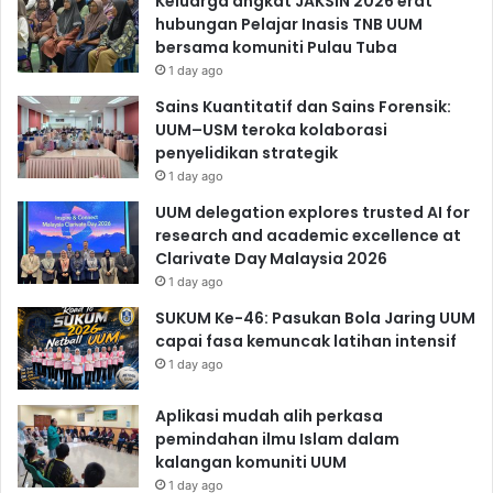
Keluarga angkat JAKSIN 2026 erat
hubungan Pelajar Inasis TNB UUM
bersama komuniti Pulau Tuba
1 day ago
Sains Kuantitatif dan Sains Forensik:
UUM–USM teroka kolaborasi
penyelidikan strategik
1 day ago
UUM delegation explores trusted AI for
research and academic excellence at
Clarivate Day Malaysia 2026
1 day ago
SUKUM Ke-46: Pasukan Bola Jaring UUM
capai fasa kemuncak latihan intensif
1 day ago
Aplikasi mudah alih perkasa
pemindahan ilmu Islam dalam
kalangan komuniti UUM
1 day ago