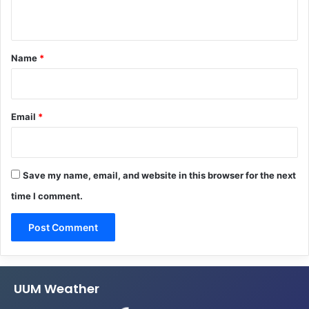
n
t
*
Name
*
Email
*
Save my name, email, and website in this browser for the next
time I comment.
UUM Weather