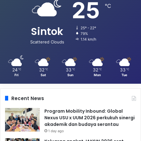
25
℃
Sintok
25º - 22º
79%
1.14 km/h
Scattered Clouds
24
32
33
32
33
℃
℃
℃
℃
℃
Fri
Sat
Sun
Mon
Tue
Recent News
Program Mobility Inbound: Global
Nexus USU x UUM 2026 perkukuh sinergi
akademik dan budaya serantau
1 day ago