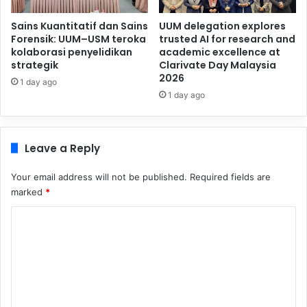
Sains Kuantitatif dan Sains
UUM delegation explores
Forensik: UUM–USM teroka
trusted AI for research and
kolaborasi penyelidikan
academic excellence at
strategik
Clarivate Day Malaysia
2026
1 day ago
1 day ago
Leave a Reply
Your email address will not be published.
Required fields are
marked
*
C
o
m
m
e