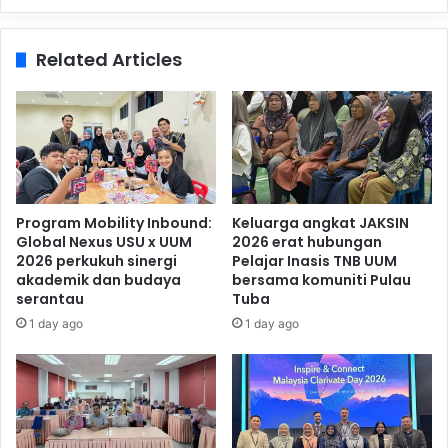
Related Articles
Program Mobility Inbound:
Keluarga angkat JAKSIN
Global Nexus USU x UUM
2026 erat hubungan
2026 perkukuh sinergi
Pelajar Inasis TNB UUM
akademik dan budaya
bersama komuniti Pulau
serantau
Tuba
1 day ago
1 day ago