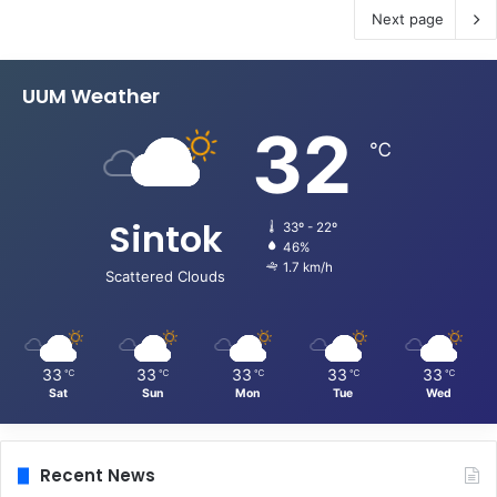
Next page
UUM Weather
32
℃
Sintok
33º - 22º
46%
1.7 km/h
Scattered Clouds
33
33
33
33
33
℃
℃
℃
℃
℃
Sat
Sun
Mon
Tue
Wed
Recent News