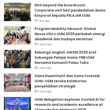
BGS beyond the boardroom:
Corporate visit beri pendedahan dunia
korporat kepada PELAJAR UUM
1 day ago
Program Mobility Inbound: Global
Nexus USU x UUM 2026 perkukuh sinergi
akademik dan budaya serantau
2 days ago
Keluarga angkat JAKSIN 2026 erat
hubungan Pelajar Inasis TNB UUM
bersama komuniti Pulau Tuba
2 days ago
Sains Kuantitatif dan Sains Forensik:
UUM–USM teroka kolaborasi
penyelidikan strategik
2 days ago
UUM delegation explores trusted AI for
research and academic excellence at
Clarivate Day Malaysia 2026