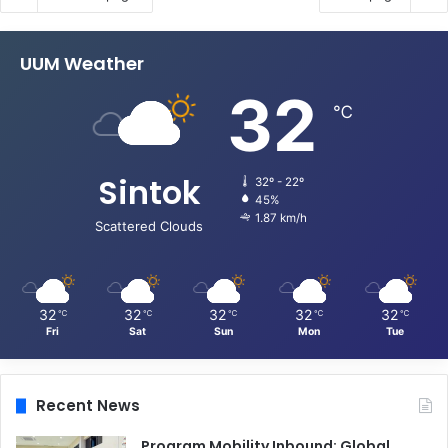
UUM Weather
32
℃
Sintok
32º - 22º
45%
1.87 km/h
Scattered Clouds
32
32
32
32
32
℃
℃
℃
℃
℃
Fri
Sat
Sun
Mon
Tue
Recent News
Program Mobility Inbound: Global