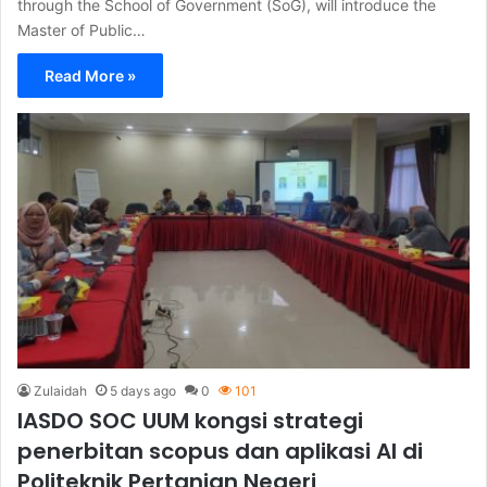
through the School of Government (SoG), will introduce the
Master of Public…
Read More »
Zulaidah
5 days ago
0
101
IASDO SOC UUM kongsi strategi
penerbitan scopus dan aplikasi AI di
Politeknik Pertanian Negeri