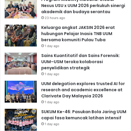
Nexus USU x UUM 2026 perkukuh sinergi
akademik dan budaya serantau
23 hours ago
Keluarga angkat JAKSIN 2026 erat
hubungan Pelajar Inasis TNB UUM
bersama komuniti Pulau Tuba
1 day ago
Sains Kuantitatif dan Sains Forensik:
UUM–USM teroka kolaborasi
penyelidikan strategik
1 day ago
UUM delegation explores trusted AI for
research and academic excellence at
Clarivate Day Malaysia 2026
1 day ago
SUKUM Ke-46: Pasukan Bola Jaring UUM
capai fasa kemuncak latihan intensif
1 day ago