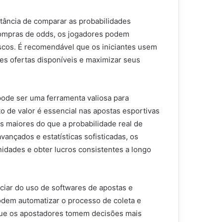
rtância de comparar as probabilidades
 compras de odds, os jogadores podem
iscos. É recomendável que os iniciantes usem
es ofertas disponíveis e maximizar seus
 pode ser uma ferramenta valiosa para
to de valor é essencial nas apostas esportivas
s maiores do que a probabilidade real de
avançados e estatísticas sofisticadas, os
idades e obter lucros consistentes a longo
ciar do uso de softwares de apostas e
odem automatizar o processo de coleta e
que os apostadores tomem decisões mais