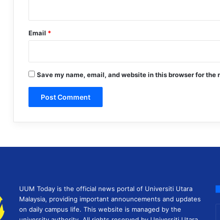
Email
*
Save my name, email, and website in this browser for the 
UUM Today is the official news portal of Universiti Utara
Malaysia, providing important announcements and updates
E
on daily campus life. This website is managed by the
y
university authority. All rights reserved by Universiti Utara