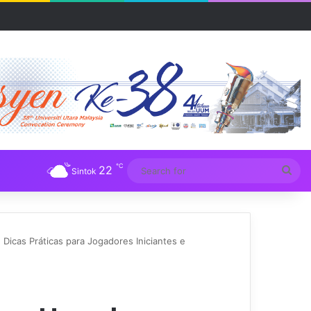
UM
℃
22
Sea
Sintok
for
 Dicas Práticas para Jogadores Iniciantes e