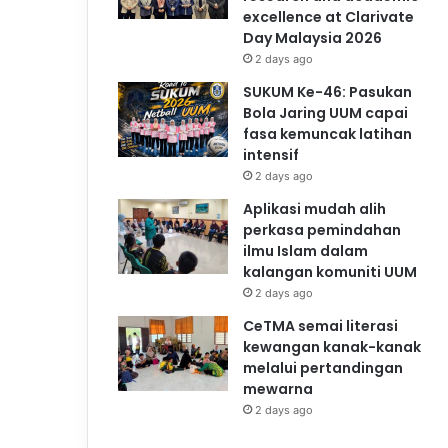
excellence at Clarivate
Day Malaysia 2026
2 days ago
SUKUM Ke-46: Pasukan
Bola Jaring UUM capai
fasa kemuncak latihan
intensif
2 days ago
Aplikasi mudah alih
perkasa pemindahan
ilmu Islam dalam
kalangan komuniti UUM
2 days ago
CeTMA semai literasi
kewangan kanak-kanak
melalui pertandingan
mewarna
2 days ago