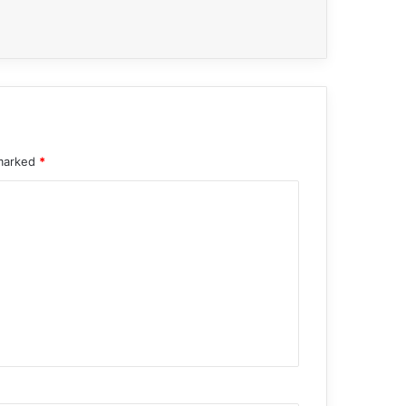
 marked
*