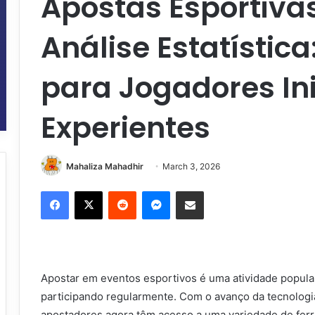
Apostas Esportivas
Análise Estatística
para Jogadores Ini
Experientes
Mahaliza Mahadhir
March 3, 2026
Facebook
X
Reddit
Messenger
Share via Email
Apostar em eventos esportivos é uma atividade popul
participando regularmente. Com o avanço da tecnologia
apostadores agora têm acesso a uma variedade de ferr