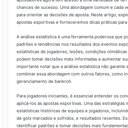
chances de sucesso. Uma abordagem comum e cada vez 
para orientar as decisões de aposta. Neste artigo, expl
apostas esportivas e forneceremos dicas práticas para 
A análise estatística é uma ferramenta poderosa que po
padrões e tendências nos resultados dos eventos espor
estatísticas de jogadores, lesões, condições climáticas
podem tomar decisões mais informadas e aumentar sua
importante notar que a análise estatística não garant
combinar essa abordagem com outros fatores, como in
gerenciamento de bankroll.
Para jogadores iniciantes, é essencial entender os con
aplicá-los às apostas esportivas. Uma das estratégias 
estatísticas históricas de equipes e jogadores, inclu
de gols marcados e sofridos, e resultados recentes. E
identificar padrões e tomar decisões mais fundamentad