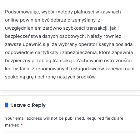
Podsumowując, wybór metody płatności w kasynach
online powinien być dobrze przemyślany, z
uwzględnieniem zarówno szybkości transakcji, jak i
bezpieczeństwa danych osobowych. Należy również
zawsze upewnić się, że wybrany operator kasyna posiada
odpowiednie certyfikaty i zabezpieczenia, które zapewnią
bezpieczny przebieg transakcji. Zachowanie ostrożności i
korzystanie z renomowanych usługodawców zapewni nam
spokojną grę i ochronę naszych środków.
Leave a Reply
Your email address will not be published.
Required fields are
marked
*
C