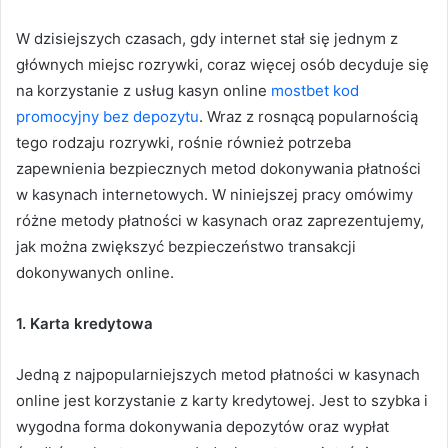
W dzisiejszych czasach, gdy internet stał się jednym z
głównych miejsc rozrywki, coraz więcej osób decyduje się
na korzystanie z usług kasyn online
mostbet kod
promocyjny bez depozytu
. Wraz z rosnącą popularnością
tego rodzaju rozrywki, rośnie również potrzeba
zapewnienia bezpiecznych metod dokonywania płatności
w kasynach internetowych. W niniejszej pracy omówimy
różne metody płatności w kasynach oraz zaprezentujemy,
jak można zwiększyć bezpieczeństwo transakcji
dokonywanych online.
1. Karta kredytowa
Jedną z najpopularniejszych metod płatności w kasynach
online jest korzystanie z karty kredytowej. Jest to szybka i
wygodna forma dokonywania depozytów oraz wypłat