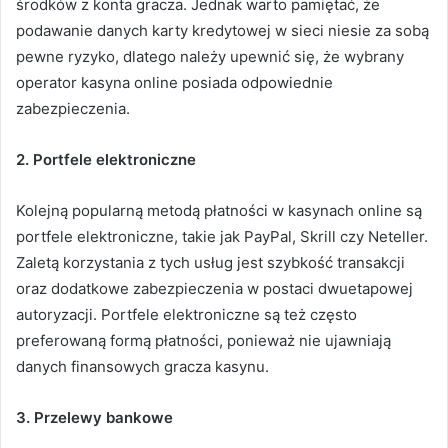
środków z konta gracza. Jednak warto pamiętać, że
podawanie danych karty kredytowej w sieci niesie za sobą
pewne ryzyko, dlatego należy upewnić się, że wybrany
operator kasyna online posiada odpowiednie
zabezpieczenia.
2. Portfele elektroniczne
Kolejną popularną metodą płatności w kasynach online są
portfele elektroniczne, takie jak PayPal, Skrill czy Neteller.
Zaletą korzystania z tych usług jest szybkość transakcji
oraz dodatkowe zabezpieczenia w postaci dwuetapowej
autoryzacji. Portfele elektroniczne są też często
preferowaną formą płatności, ponieważ nie ujawniają
danych finansowych gracza kasynu.
3. Przelewy bankowe