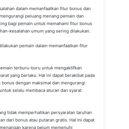
salahan dalam memanfaatkan fitur bonus dan
at mengurangi peluang menang pemain dan
ting bagi pemain untuk memahami fitur bonus
ahan-kesalahan umum yang sering dilakukan.
dilakukan pemain dalam memanfaatkan fitur
pemain terburu-buru untuk mengaktifkan
rat yang berlaku. Hal ini dapat berakibat pada
n bonus dengan maksimal dan mengurangi
 untuk selalu membaca aturan dan syarat
ng tidak memperhatikan persyaratan taruhan
dari bonus atau putaran gratis. Hal ini dapat
kemenangan karena belum memenuhi