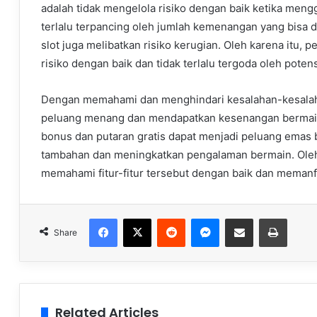
adalah tidak mengelola risiko dengan baik ketika meng
terlalu terpancing oleh jumlah kemenangan yang bisa
slot juga melibatkan risiko kerugian. Oleh karena itu, 
risiko dengan baik dan tidak terlalu tergoda oleh pote
Dengan memahami dan menghindari kesalahan-kesalah
peluang menang dan mendapatkan kesenangan bermain y
bonus dan putaran gratis dapat menjadi peluang emas
tambahan dan meningkatkan pengalaman bermain. Oleh k
memahami fitur-fitur tersebut dengan baik dan memanf
Facebook
X
Reddit
Messenger
Share via Email
Print
Share
Related Articles