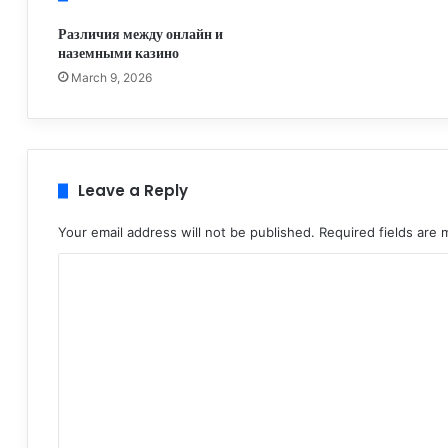
Различия между онлайн и
наземными казино
March 9, 2026
Leave a Reply
Your email address will not be published.
Required fields are
C
o
m
m
e
n