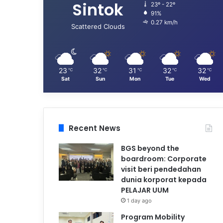
Sintok
23º - 22º
91%
0.27 km/h
Scattered Clouds
23
32
31
32
32
℃
℃
℃
℃
℃
Sat
Sun
Mon
Tue
Wed
Recent News
BGS beyond the
boardroom: Corporate
visit beri pendedahan
dunia korporat kepada
PELAJAR UUM
1 day ago
Program Mobility