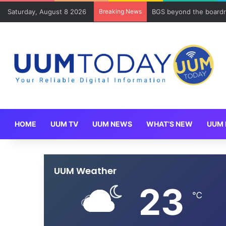
Saturday, August 8 2026
Breaking News
BGS beyond the boardr
HOME
UUM TV
UUM NEWS
WHAT’S NEW
UUM 
UUM Weather
23
℃