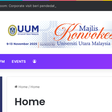
oom: Corporate visit beri pendedahan dunia korporat kepada PELAJA
FM
EVENTS
Home
/
Home
Home