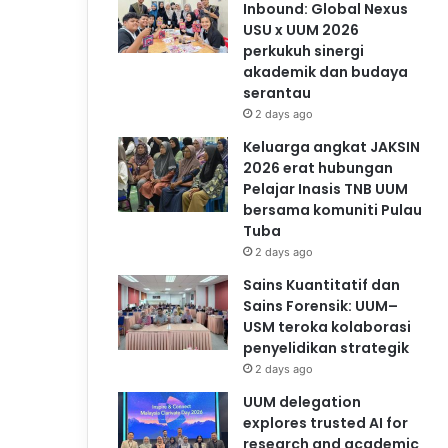
Inbound: Global Nexus
USU x UUM 2026
perkukuh sinergi
akademik dan budaya
serantau
2 days ago
Keluarga angkat JAKSIN
2026 erat hubungan
Pelajar Inasis TNB UUM
bersama komuniti Pulau
Tuba
2 days ago
Sains Kuantitatif dan
Sains Forensik: UUM–
USM teroka kolaborasi
penyelidikan strategik
2 days ago
UUM delegation
explores trusted AI for
research and academic