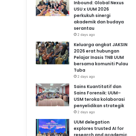
Inbound: Global Nexus
USU x UUM 2026
perkukuh sinergi
akademik dan budaya
serantau
2 days ago
Keluarga angkat JAKSIN
2026 erat hubungan
Pelajar Inasis TNB UUM
bersama komuniti Pulau
Tuba
2 days ago
Sains Kuantitatif dan
Sains Forensik: UUM–
USM teroka kolaborasi
penyelidikan strategik
2 days ago
UUM delegation
explores trusted AI for
research and academic