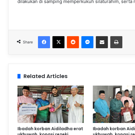
dilakukan di samping memperkukuh silaturahim, serta m
Facebook
X
Reddit
Messenger
Share via Email
Print
Share
Related Articles
Ibadah korban Aidiladha erat
Ibadah korban Aid
ukhuwah, kongsi rezeki
ukhuwah, kongsi re