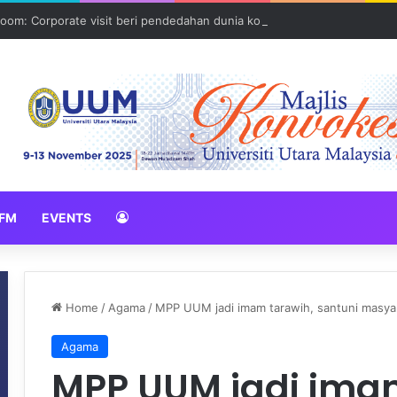
oom: Corporate visit beri pendedahan dunia korporat kepada PELAJA
FM
EVENTS
Home
/
Agama
/
MPP UUM jadi imam tarawih, santuni masya
Agama
MPP UUM jadi ima