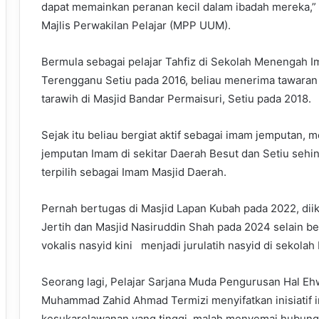
dapat memainkan peranan kecil dalam ibadah mereka,” 
Majlis Perwakilan Pelajar (MPP UUM).
Bermula sebagai pelajar Tahfiz di Sekolah Menengah I
Terengganu Setiu pada 2016, beliau menerima tawara
tarawih di Masjid Bandar Permaisuri, Setiu pada 2018.
Sejak itu beliau bergiat aktif sebagai imam jemputan,
jemputan Imam di sekitar Daerah Besut dan Setiu sehi
terpilih sebagai Imam Masjid Daerah.
Pernah bertugas di Masjid Lapan Kubah pada 2022, diik
Jertih dan Masjid Nasiruddin Shah pada 2024 selain ber
vokalis nasyid kini menjadi jurulatih nasyid di sekolah 
Seorang lagi, Pelajar Sarjana Muda Pengurusan Hal Eh
Muhammad Zahid Ahmad Termizi menyifatkan inisiatif 
kesukarelawanan yang tinggi, malah menyemai hubungan