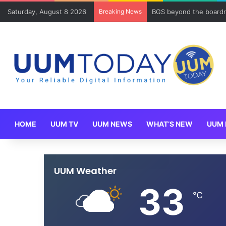
Saturday, August 8 2026
Breaking News
BGS beyond the boardr
HOME
UUM TV
UUM NEWS
WHAT’S NEW
UUM 
UUM Weather
33
℃