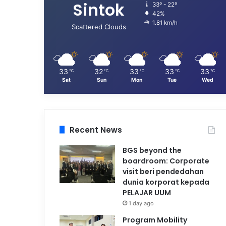
Sintok
33º - 22º
42%
1.81 km/h
Scattered Clouds
33
32
33
33
33
℃
℃
℃
℃
℃
Sat
Sun
Mon
Tue
Wed
Recent News
BGS beyond the
boardroom: Corporate
visit beri pendedahan
dunia korporat kepada
PELAJAR UUM
1 day ago
Program Mobility