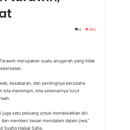
at
0
953
arawih merupakan suatu anugerah yang tidak
keberkatan.
wab, kesabaran, dan pentingnya berusaha
n kita memimpin, kita sebenarnya turut
maah.
i juga satu peluang untuk mendekatkan diri
 dan memberi kesan mendalam dalam jiwa,”
Syafiq Haikal Safie.