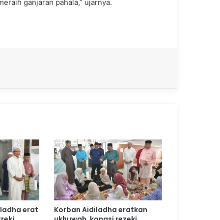
eraih ganjaran pahala,” ujarnya.
iladha erat
Korban Aidiladha eratkan
zeki
ukhuwah, kongsi rezeki