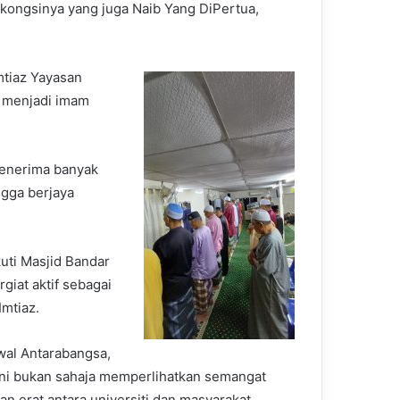
kongsinya yang juga Naib Yang DiPertua,
mtiaz Yayasan
n menjadi imam
 menerima banyak
ngga berjaya
uti Masjid Bandar
giat aktif sebagai
Imtiaz.
wal Antarabangsa,
ini bukan sahaja memperlihatkan semangat
 erat antara universiti dan masyarakat