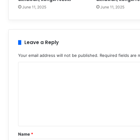
June 11, 2025
June 11, 2025
Leave a Reply
Your email address will not be published.
Required fields are
C
o
m
m
e
n
t
*
Name
*