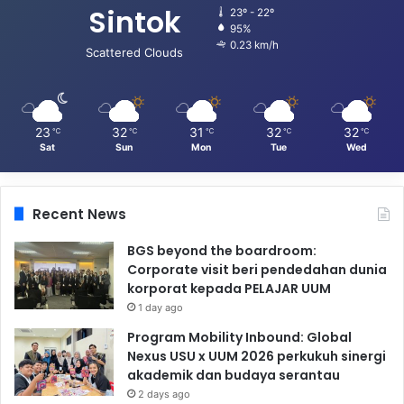
Sintok
23º - 22º
95%
0.23 km/h
Scattered Clouds
23
32
31
32
32
℃
℃
℃
℃
℃
Sat
Sun
Mon
Tue
Wed
Recent News
BGS beyond the boardroom:
Corporate visit beri pendedahan dunia
korporat kepada PELAJAR UUM
1 day ago
Program Mobility Inbound: Global
Nexus USU x UUM 2026 perkukuh sinergi
akademik dan budaya serantau
2 days ago