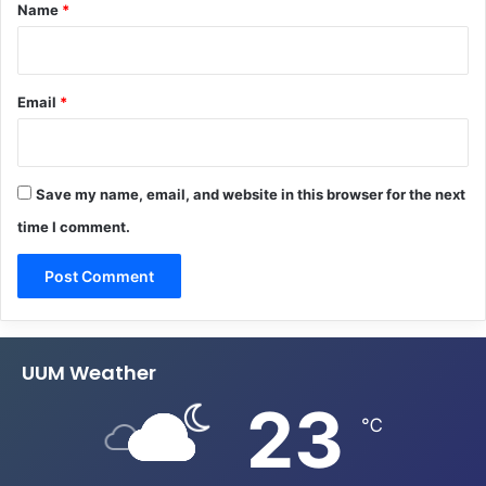
*
Name
*
Email
*
Save my name, email, and website in this browser for the next
time I comment.
UUM Weather
23
℃