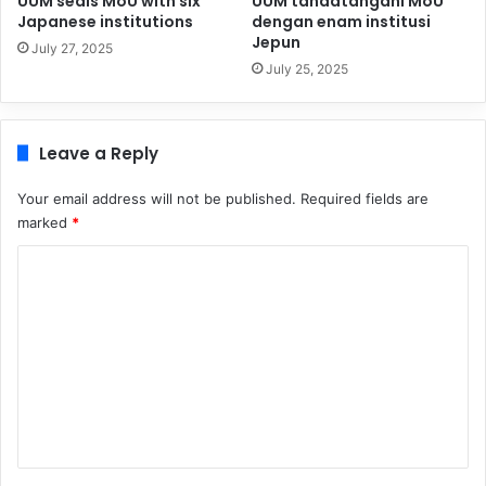
UUM seals MoU with six
UUM tandatangani MoU
Japanese institutions
dengan enam institusi
Jepun
July 27, 2025
July 25, 2025
Leave a Reply
Your email address will not be published.
Required fields are
marked
*
C
o
m
m
e
n
t