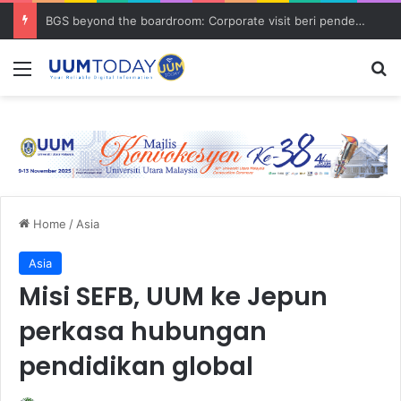
BGS beyond the boardroom: Corporate visit beri pendedahan dunia korporat kepada PELAJAR UUM
Menu
S
Home
/
Asia
Asia
Misi SEFB, UUM ke Jepun
perkasa hubungan
pendidikan global