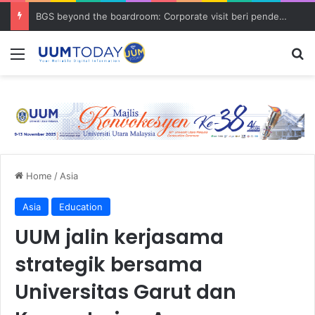
BGS beyond the boardroom: Corporate visit beri pendedahan dunia korporat kepada PELAJAR UUM
Menu
S
Home
/
Asia
Asia
Education
UUM jalin kerjasama
strategik bersama
Universitas Garut dan