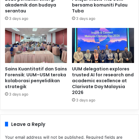
akademik dan budaya
bersama komuniti Pulau
serantau
Tuba
3 days ago
3 days ago
Sains Kuantitatif dan Sains
UUM delegation explores
Forensik: UUM–USM teroka
trusted AI for research and
kolaborasi penyelidikan
academic excellence at
strategik
Clarivate Day Malaysia
2026
3 days ago
3 days ago
Leave a Reply
Your email address will not be published.
Required fields are