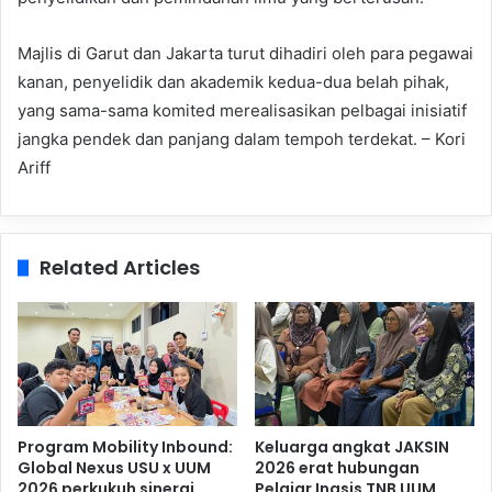
Majlis di Garut dan Jakarta turut dihadiri oleh para pegawai
kanan, penyelidik dan akademik kedua-dua belah pihak,
yang sama-sama komited merealisasikan pelbagai inisiatif
jangka pendek dan panjang dalam tempoh terdekat. – Kori
Ariff
Related Articles
Program Mobility Inbound:
Keluarga angkat JAKSIN
Global Nexus USU x UUM
2026 erat hubungan
2026 perkukuh sinergi
Pelajar Inasis TNB UUM