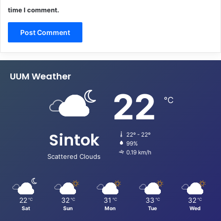
time I comment.
UUM Weather
22
℃
Sintok
22º - 22º
99%
0.19 km/h
Scattered Clouds
22
32
31
33
32
℃
℃
℃
℃
℃
Sat
Sun
Mon
Tue
Wed