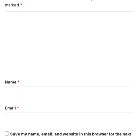
marked
*
C
o
m
m
e
n
t
*
Name
*
Email
*
Save my name, email, and website in this browser for the next