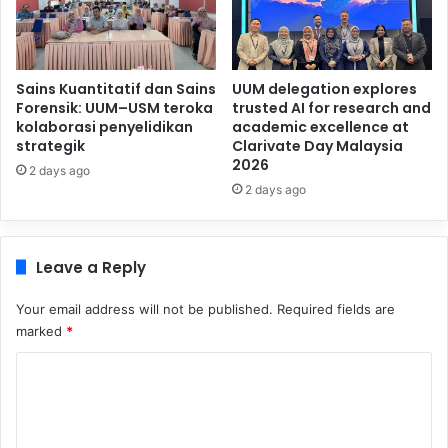
Sains Kuantitatif dan Sains
UUM delegation explores
Forensik: UUM–USM teroka
trusted AI for research and
kolaborasi penyelidikan
academic excellence at
strategik
Clarivate Day Malaysia
2026
2 days ago
2 days ago
Leave a Reply
Your email address will not be published.
Required fields are
marked
*
C
o
m