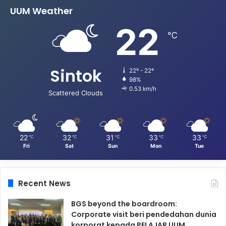
UUM Weather
22
℃
Sintok
22º - 22º
98%
0.53 km/h
Scattered Clouds
22
32
31
33
33
℃
℃
℃
℃
℃
Fri
Sat
Sun
Mon
Tue
Recent News
BGS beyond the boardroom:
Corporate visit beri pendedahan dunia
korporat kepada PELAJAR UUM