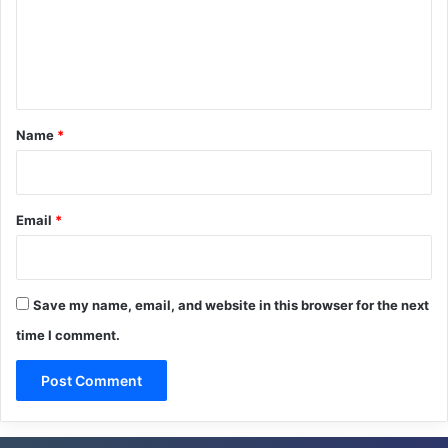
m
e
n
t
*
Name
*
Email
*
Save my name, email, and website in this browser for the next
time I comment.