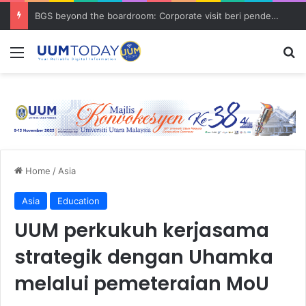
BGS beyond the boardroom: Corporate visit beri pendedahan dunia korporat kepada PELAJAR UUM
Menu
S
Home
/
Asia
Asia
Education
UUM perkukuh kerjasama
strategik dengan Uhamka
melalui pemeteraian MoU