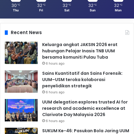
30
32
32
32
32
℃
℃
℃
℃
℃
Thu
Fri
Sat
Sun
Mon
Recent News
Keluarga angkat JAKSIN 2026 erat
hubungan Pelajar Inasis TNB UUM
bersama komuniti Pulau Tuba
6 hours ago
Sains Kuantitatif dan Sains Forensik:
UUM–USM teroka kolaborasi
penyelidikan strategik
6 hours ago
UUM delegation explores trusted AI for
research and academic excellence at
Clarivate Day Malaysia 2026
6 hours ago
SUKUM Ke-46: Pasukan Bola Jaring UUM