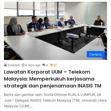
Campus
Zulaidah
4 days ago
0
97
Lawatan Korporat UUM – Telekom
Malaysia: Memperkukuh kerjasama
strategik dan penjenamaan INASIS TM
Berita dan gambar oleh: Norlia Othman KUALA LUMPUR, 28
Julai – Delegasi INASIS Telekom Malaysia (TM), Universiti Utara
Malaysia (UUM)…