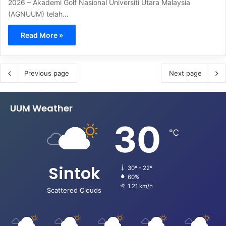
2026 – Akademi Golf Nasional Universiti Utara Malaysia
(AGNUUM) telah…
Read More »
Previous page
Next page
UUM Weather
30
℃
Sintok
30º - 22º
60%
1.21 km/h
Scattered Clouds