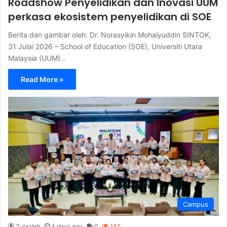
Roadshow Penyelidikan dan Inovasi UUM
perkasa ekosistem penyelidikan di SOE
Berita dan gambar oleh: Dr. Norasyikin Mohaiyuddin SINTOK,
31 Julai 2026 – School of Education (SOE), Universiti Utara
Malaysia (UUM)…
Read More »
Campus
Zulaidah
4 days ago
0
187