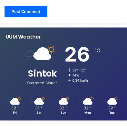
UUM Weather
26
℃
Sintok
32º - 22º
74%
0.34 km/h
Scattered Clouds
32
31
32
32
32
℃
℃
℃
℃
℃
Fri
Sat
Sun
Mon
Tue