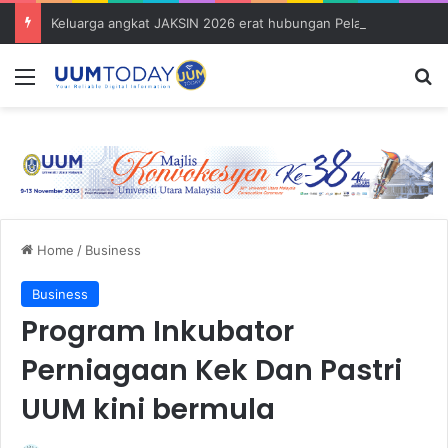
Keluarga angkat JAKSIN 2026 erat hubungan Pelajar Inasis TNB UUM bersama komuniti Pulau Tuba
Menu
S
Home
/
Business
Business
Program Inkubator
Perniagaan Kek Dan Pastri
UUM kini bermula