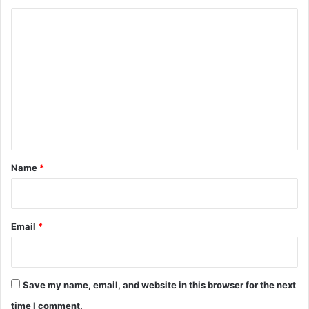
C
o
m
m
e
n
t
*
Name
*
Email
*
Save my name, email, and website in this browser for the next
time I comment.