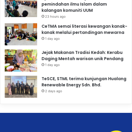
pemindahan ilmu Islam dalam
kalangan komuniti UUM
23 hours ago
CeTMA semai literasi kewangan kanak-
kanak melalui pertandingan mewarna
1 day ago
Jejak Makanan Tradisi Kedah: Kerabu
Daging Mentah warisan unik Pendang
1 day ago
TeSCE, STML terima kunjungan Hualang
Renewable Energy Sdn. Bhd.
2 days ago