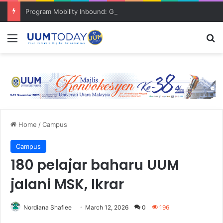
Program Mobility Inbound: Global Nexus USU x UUM 2026 perkukuh sinergi akademik dan budaya serantau
Menu
S
Home
/
Campus
Campus
180 pelajar baharu UUM
jalani MSK, Ikrar
Nordiana Shafiee
March 12, 2026
0
196