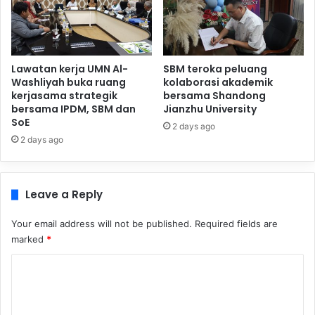
Lawatan kerja UMN Al-
SBM teroka peluang
Washliyah buka ruang
kolaborasi akademik
kerjasama strategik
bersama Shandong
bersama IPDM, SBM dan
Jianzhu University
SoE
2 days ago
2 days ago
Leave a Reply
Your email address will not be published.
Required fields are
marked
*
C
o
m