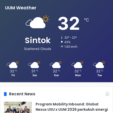
UUM Weather
32
℃
Sintok
32º - 22º
45%
1.83 km/h
Scattered Clouds
32
31
32
32
32
℃
℃
℃
℃
℃
Fri
Sat
Sun
Mon
Tue
Recent News
Program Mobility Inbound: Global
Nexus USU x UUM 2026 perkukuh sinergi