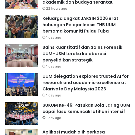
akademik dan budaya serantau
22 hours ago
Keluarga angkat JAKSIN 2026 erat
hubungan Pelajar Inasis TNB UUM
bersama komuniti Pulau Tuba
1 day ago
Sains Kuantitatif dan Sains Forensik:
UUM–USM teroka kolaborasi
penyelidikan strategik
1 day ago
UUM delegation explores trusted AI for
research and academic excellence at
Clarivate Day Malaysia 2026
1 day ago
SUKUM Ke-46: Pasukan Bola Jaring UUM
capai fasa kemuncak latihan intensif
1 day ago
Aplikasi mudah alih perkasa