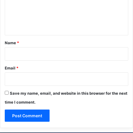
m
e
n
t
*
Name
*
Email
*
Save my name, email, and website in this browser for the next
time I comment.