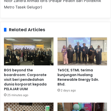
Noor Zafiera Ahmad Idris (Pelajar Pelatih dari Politeknik
Metro Tasek Gelugor)
Related Articles
BGS beyond the
TeSCE, STML terima
boardroom: Corporate
kunjungan Hualang
visit beri pendedahan
Renewable Energy Sdn.
dunia korporat kepada
Bhd.
PELAJAR UUM
2 days ago
25 minutes ago