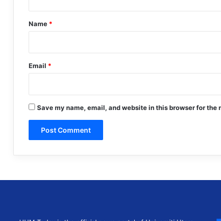
t
*
Name
*
Email
*
Save my name, email, and website in this browser for the 