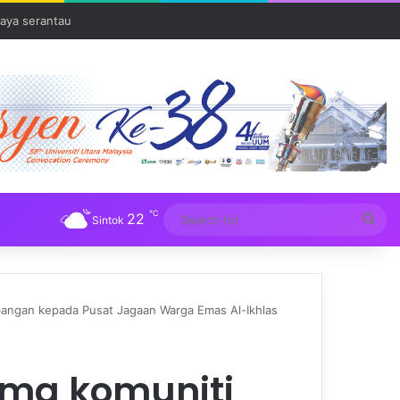
aya serantau
℃
22
Sea
Sintok
for
angan kepada Pusat Jagaan Warga Emas Al-Ikhlas
ma komuniti