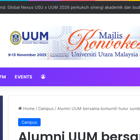
und: Global Nexus USU x UUM 2026 perkukuh sinergi akademik dan bud
FM
EVENTS
Home
/
Campus
/
Alumni UUM bersama komuniti hulur sumb
Campus
Alumni UUM bersa