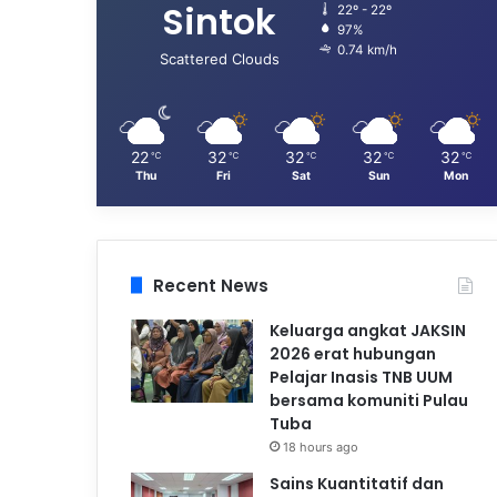
Sintok
22º - 22º
97%
0.74 km/h
Scattered Clouds
22
32
32
32
32
℃
℃
℃
℃
℃
Thu
Fri
Sat
Sun
Mon
Recent News
Keluarga angkat JAKSIN
2026 erat hubungan
Pelajar Inasis TNB UUM
bersama komuniti Pulau
Tuba
18 hours ago
Sains Kuantitatif dan