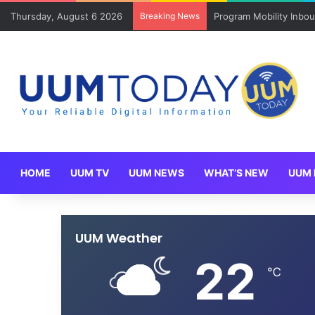
Thursday, August 6 2026
Breaking News
Program Mobility Inbo
HOME
UUM TV
UUM NEWS
WHAT’S NEW
UUM 
UUM Weather
22
℃