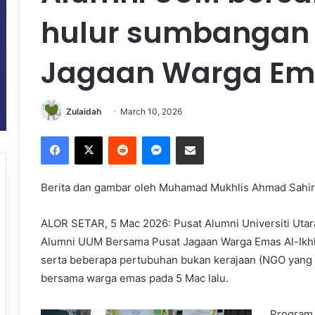
hulur sumbangan
Jagaan Warga Ema
Zulaidah
March 10, 2026
Facebook
X
Reddit
Messenger
Share via Email
Berita dan gambar oleh Muhamad Mukhlis Ahmad Sahiri 
ALOR SETAR, 5 Mac 2026: Pusat Alumni Universiti Uta
Alumni UUM Bersama Pusat Jagaan Warga Emas Al-Ikhla
serta beberapa pertubuhan bukan kerajaan (NGO yang 
bersama warga emas pada 5 Mac lalu.
Program 