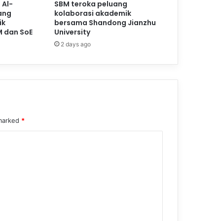
 Al-
SBM teroka peluang
ang
kolaborasi akademik
ik
bersama Shandong Jianzhu
M dan SoE
University
2 days ago
 marked
*