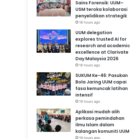
Sains Forensik: UUM–
USM teroka kolaborasi
penyelidikan strategik
18 hours ago
UUM delegation
explores trusted AI for
research and academic
excellence at Clarivate
Day Malaysia 2026
18 hours ago
SUKUM Ke-46: Pasukan
Bola Jaring UUM capai
fasa kemuncak latihan
intensif
19 hours ago
Aplikasi mudah alih
perkasa pemindahan
ilmu Islam dalam
kalangan komuniti UUM
19 hours ago