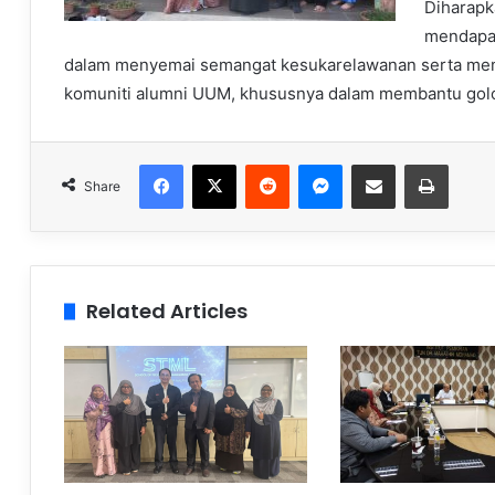
Diharapk
mendapat
dalam menyemai semangat kesukarelawanan serta me
komuniti alumni UUM, khususnya dalam membantu gol
Facebook
X
Reddit
Messenger
Share via Email
Print
Share
Related Articles