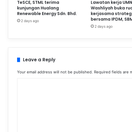
TeSCE, STML terima
Lawatan kerja UMN
kunjungan Hualang
Washliyah buka ru
Renewable Energy Sdn. Bhd.
kerjasama strateg
bersama IPDM, SB
2 days ago
2 days ago
Leave a Reply
Your email address will not be published.
Required fields are
C
o
m
m
e
n