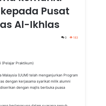
 kepada Pusat
s Al-Ikhlas
0
183
(Pelajar Praktikum)
ra Malaysia (UUM) telah menganjurkan Program
s dengan kerjasama syarikat milik alumni
diserikan dengan majlis berbuka puasa
yang berlangsung dalam suasana penuh