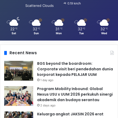
0.19 km/h
Scattered Clouds
22
32
31
32
32
℃
℃
℃
℃
℃
Sat
Sun
Mon
Tue
Wed
Recent News
BGS beyond the boardroom:
Corporate visit beri pendedahan dunia
korporat kepada PELAJAR UUM
1 day ago
Program Mobility Inbound: Global
Nexus USU x UUM 2026 perkukuh sinergi
akademik dan budaya serantau
2 days ago
Keluarga angkat JAKSIN 2026 erat