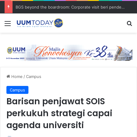
BGS beyond the boardroom: Corporate visit beri pendedahan dunia korporat kepada PELAJAR UUM
Menu
S
Home
/
Campus
Campus
Barisan penjawat SOIS
perkukuh strategi capai
agenda universiti