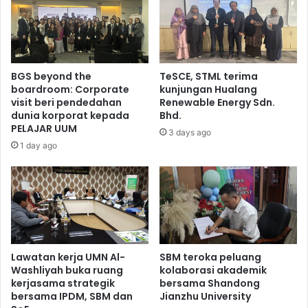
BGS beyond the
TeSCE, STML terima
boardroom: Corporate
kunjungan Hualang
visit beri pendedahan
Renewable Energy Sdn.
dunia korporat kepada
Bhd.
PELAJAR UUM
3 days ago
1 day ago
Lawatan kerja UMN Al-
SBM teroka peluang
Washliyah buka ruang
kolaborasi akademik
kerjasama strategik
bersama Shandong
bersama IPDM, SBM dan
Jianzhu University