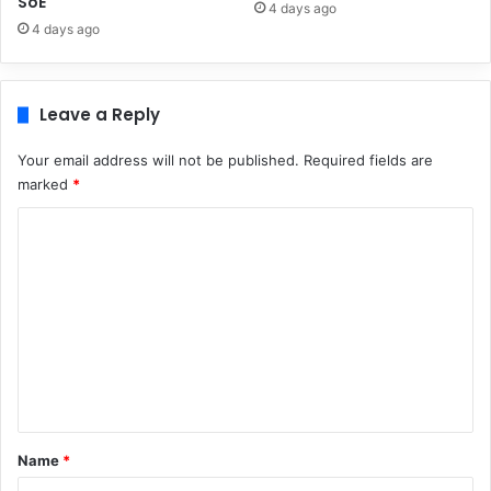
SoE
4 days ago
4 days ago
Leave a Reply
Your email address will not be published.
Required fields are
marked
*
C
o
m
m
e
n
t
*
Name
*