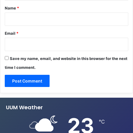
*
Name
*
Email
*
Save my name, email, and website in this browser for the next
time I comment.
UUM Weather
23
℃