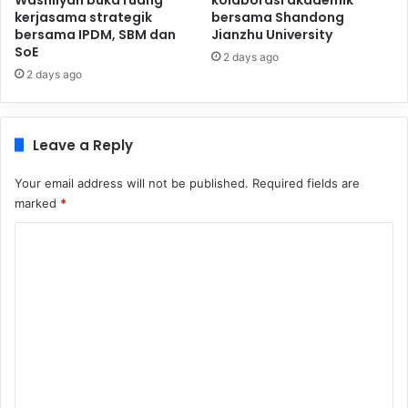
kerjasama strategik
bersama Shandong
bersama IPDM, SBM dan
Jianzhu University
SoE
2 days ago
2 days ago
Leave a Reply
Your email address will not be published.
Required fields are
marked
*
C
o
m
m
e
n
t