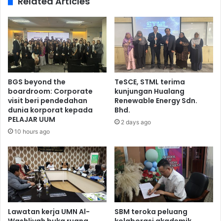
Related Articles
BGS beyond the
TeSCE, STML terima
boardroom: Corporate
kunjungan Hualang
visit beri pendedahan
Renewable Energy Sdn.
dunia korporat kepada
Bhd.
PELAJAR UUM
2 days ago
10 hours ago
Lawatan kerja UMN Al-
SBM teroka peluang
Washliyah buka ruang
kolaborasi akademik