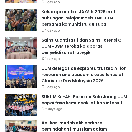
1 day ago
Keluarga angkat JAKSIN 2026 erat
hubungan Pelajar Inasis TNB UUM
bersama komuniti Pulau Tuba
1 day ago
Sains Kuantitatif dan Sains Forensik:
UUM–USM teroka kolaborasi
penyelidikan strategik
1 day ago
UUM delegation explores trusted AI for
research and academic excellence at
Clarivate Day Malaysia 2026
1 day ago
SUKUM Ke-46: Pasukan Bola Jaring UUM
capai fasa kemuncak latihan intensif
2 days ago
Aplikasi mudah alih perkasa
pemindahan ilmu Islam dalam