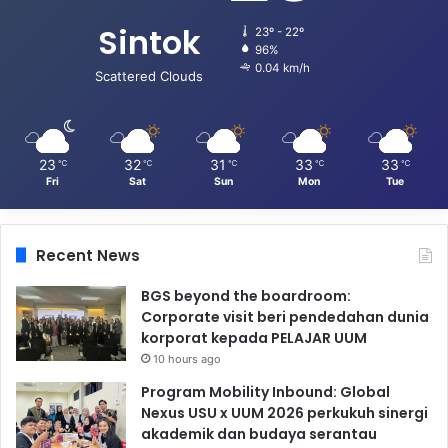
Sintok
23º - 22º
96%
0.04 km/h
Scattered Clouds
23
32
31
33
33
℃
℃
℃
℃
℃
Fri
Sat
Sun
Mon
Tue
Recent News
BGS beyond the boardroom:
Corporate visit beri pendedahan dunia
korporat kepada PELAJAR UUM
10 hours ago
Program Mobility Inbound: Global
Nexus USU x UUM 2026 perkukuh sinergi
akademik dan budaya serantau