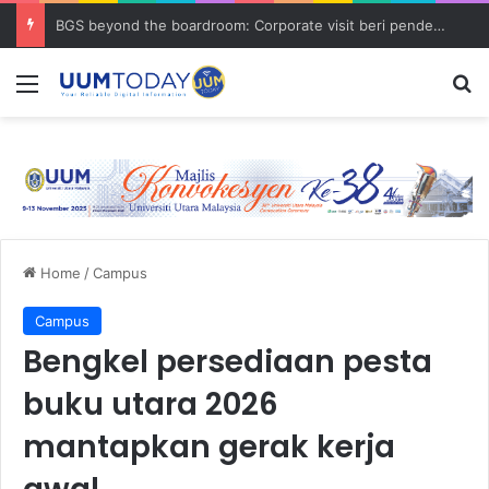
BGS beyond the boardroom: Corporate visit beri pendedahan dunia korporat kepada PELAJAR UUM
Menu
S
Home
/
Campus
Campus
Bengkel persediaan pesta
buku utara 2026
mantapkan gerak kerja