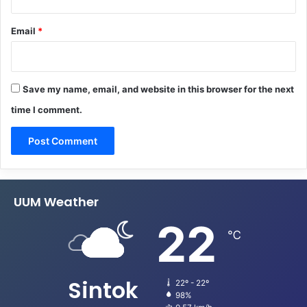
Email
*
Save my name, email, and website in this browser for the next
time I comment.
UUM Weather
22
℃
Sintok
22º - 22º
98%