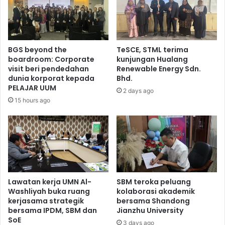
BGS beyond the
TeSCE, STML terima
boardroom: Corporate
kunjungan Hualang
visit beri pendedahan
Renewable Energy Sdn.
dunia korporat kepada
Bhd.
PELAJAR UUM
2 days ago
15 hours ago
Lawatan kerja UMN Al-
SBM teroka peluang
Washliyah buka ruang
kolaborasi akademik
kerjasama strategik
bersama Shandong
bersama IPDM, SBM dan
Jianzhu University
SoE
3 days ago