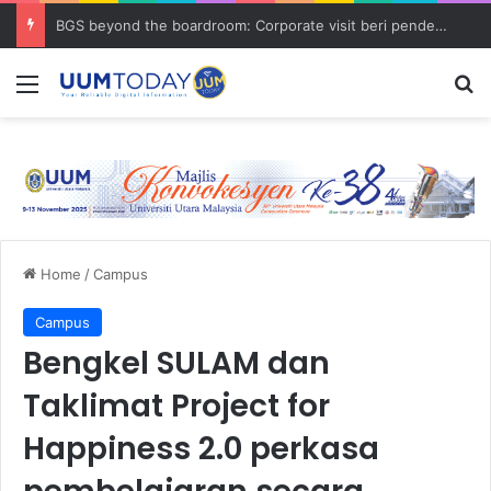
BGS beyond the boardroom: Corporate visit beri pendedahan dunia korporat kepada PELAJAR UUM
Menu
S
Home
/
Campus
Campus
Bengkel SULAM dan
Taklimat Project for
Happiness 2.0 perkasa