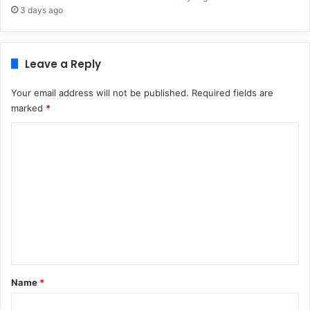
3 days ago
Leave a Reply
Your email address will not be published.
Required fields are
marked
*
C
o
m
m
e
n
t
*
Name
*