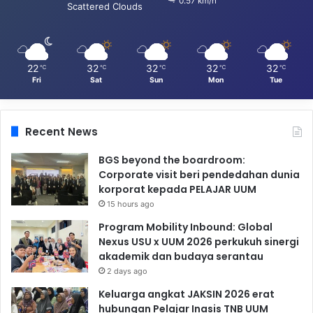
0.57 km/h
Scattered Clouds
22
32
32
32
32
℃
℃
℃
℃
℃
Fri
Sat
Sun
Mon
Tue
Recent News
BGS beyond the boardroom:
Corporate visit beri pendedahan dunia
korporat kepada PELAJAR UUM
15 hours ago
Program Mobility Inbound: Global
Nexus USU x UUM 2026 perkukuh sinergi
akademik dan budaya serantau
2 days ago
Keluarga angkat JAKSIN 2026 erat
hubungan Pelajar Inasis TNB UUM