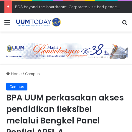
BGS beyond the boardroom: Corporate visit beri pendedahan dunia korporat kepada PELAJAR UUM
Menu
S
Home
/
Campus
Campus
BPA UUM perkasakan akses
pendidikan fleksibel
melalui Bengkel Panel