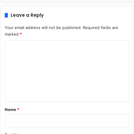
Leave a Reply
Your email address will not be published.
Required fields are
marked
*
C
o
m
m
e
n
t
*
Name
*