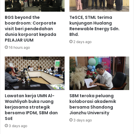
BGS beyond the
TeSCE, STML terima
boardroom: Corporate
kunjungan Hualang
visit beri pendedahan
Renewable Energy Sdn.
dunia korporat kepada
Bhd.
PELAJAR UUM
2 days ago
16 hours ago
Lawatan kerja UMN Al-
SBM teroka peluang
Washliyah buka ruang
kolaborasi akademik
kerjasama strategik
bersama Shandong
bersama IPDM, SBM dan
Jianzhu University
SoE
3 days ago
3 days ago