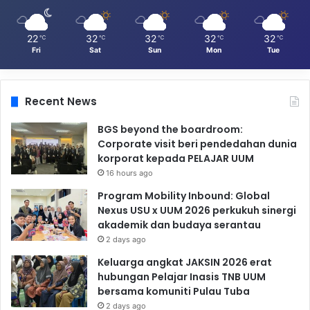
22
32
32
32
32
℃
℃
℃
℃
℃
Fri
Sat
Sun
Mon
Tue
Recent News
BGS beyond the boardroom:
Corporate visit beri pendedahan dunia
korporat kepada PELAJAR UUM
16 hours ago
Program Mobility Inbound: Global
Nexus USU x UUM 2026 perkukuh sinergi
akademik dan budaya serantau
2 days ago
Keluarga angkat JAKSIN 2026 erat
hubungan Pelajar Inasis TNB UUM
bersama komuniti Pulau Tuba
2 days ago