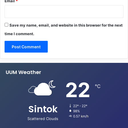
Email
*
Save my name, email, and website in this browser for the next
time I comment.
UUM Weather
22
℃
Sintok
22º - 22º
98%
0.57 km/h
Scattered Clouds