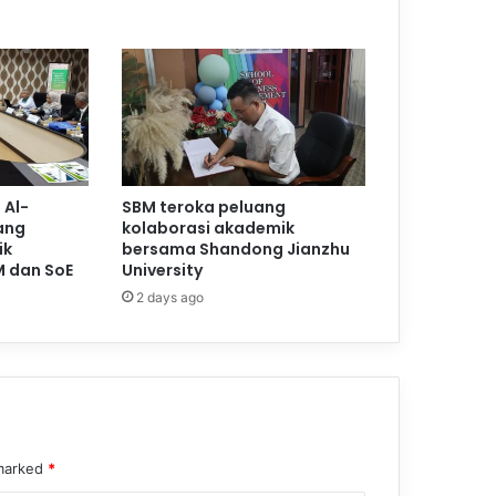
 Al-
SBM teroka peluang
ang
kolaborasi akademik
ik
bersama Shandong Jianzhu
M dan SoE
University
2 days ago
 marked
*