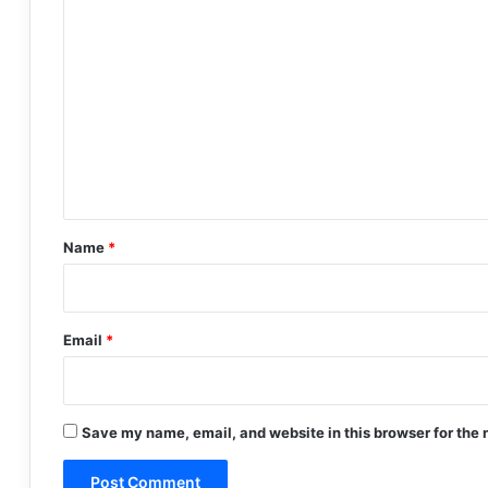
C
o
m
m
e
n
t
*
Name
*
Email
*
Save my name, email, and website in this browser for the 