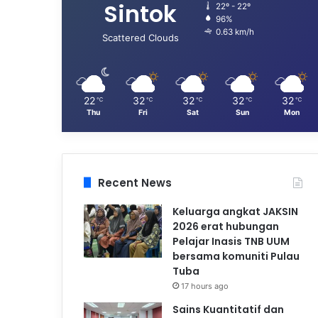
Sintok
22º - 22º
96%
0.63 km/h
Scattered Clouds
22
32
32
32
32
℃
℃
℃
℃
℃
Thu
Fri
Sat
Sun
Mon
Recent News
Keluarga angkat JAKSIN
2026 erat hubungan
Pelajar Inasis TNB UUM
bersama komuniti Pulau
Tuba
17 hours ago
Sains Kuantitatif dan