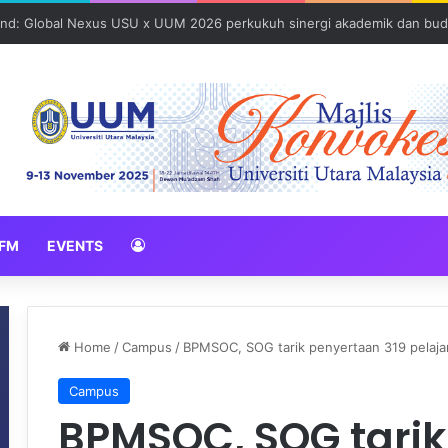
und: Global Nexus USU x UUM 2026 perkukuh sinergi akademik dan bud
FM
EVENTS
Home
/
Campus
/
BPMSOC, SOG tarik penyertaan 319 pelaja
Campus
BPMSOC, SOG tarik