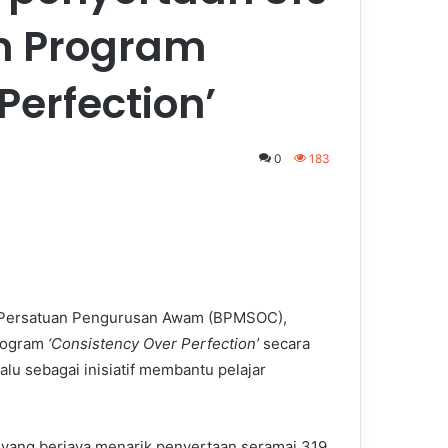
m Program
Perfection’
0
183
n, Persatuan Pengurusan Awam (BPMSOC),
Program
‘Consistency Over Perfection’
secara
lu sebagai inisiatif membantu pelajar
yang berjaya menarik penyertaan seramai 319