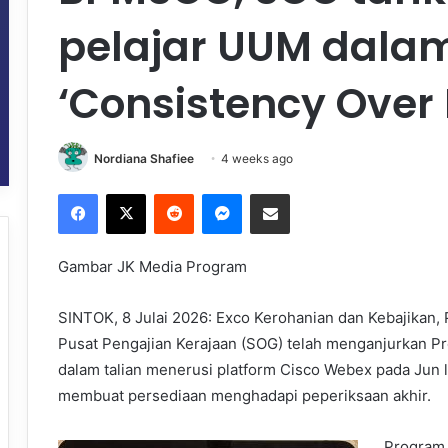
pelajar UUM dala
‘Consistency Over 
Nordiana Shafiee
4 weeks ago
Facebook
X
Reddit
Messenger
Share via Email
Gambar JK Media Program
SINTOK, 8 Julai 2026: Exco Kerohanian dan Kebajika
Pusat Pengajian Kerajaan (SOG) telah menganjurkan 
dalam talian menerusi platform Cisco Webex pada Jun la
membuat persediaan menghadapi peperiksaan akhir.
Program 