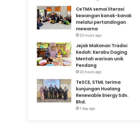
CeTMA semai literasi
kewangan kanak-kanak
melalui pertandingan
mewarna
20 hours ago
Jejak Makanan Tradisi
Kedah: Kerabu Daging
Mentah warisan unik
Pendang
20 hours ago
TeSCE, STML terima
kunjungan Hualang
Renewable Energy Sdn.
Bhd.
1 day ago