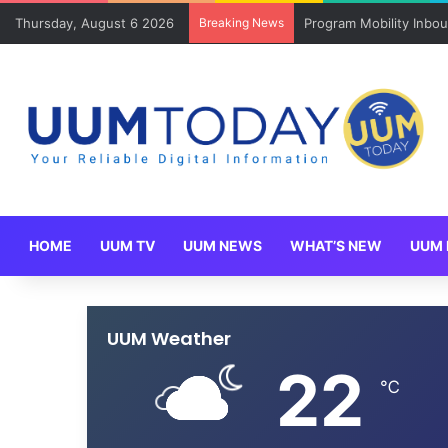
Thursday, August 6 2026
Breaking News
Program Mobility Inbo
HOME
UUM TV
UUM NEWS
WHAT’S NEW
UUM 
UUM Weather
22
℃