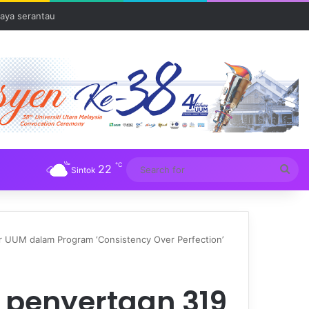
aya serantau
℃
22
Sea
Sintok
for
r UUM dalam Program ‘Consistency Over Perfection’
 penyertaan 319