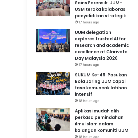
Sains Forensik: UUM–
USM teroka kolaborasi
penyelidikan strategik
17 hours ago
UUM delegation
explores trusted AI for
research and academic
excellence at Clarivate
Day Malaysia 2026
17 hours ago
SUKUM Ke-46: Pasukan
Bola Jaring UUM capai
fasa kemuncak latihan
intensif
18 hours ago
Aplikasi mudah alih
perkasa pemindahan
ilmu Islam dalam
kalangan komuniti UUM
18 hours ago