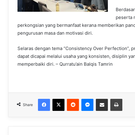
Berdasar
peserta 
perkongsian yang bermanfaat kerana memberikan pandu
pengurusan masa dan motivasi diri.
Selaras dengan tema “Consistency Over Perfection”,
dapat dicapai melalui usaha yang konsisten, disiplin 
memperbaiki diri. – Qurratu’ain Balqis Tamrin
Facebook
X
Reddit
Messenger
Share via Email
Print
Share