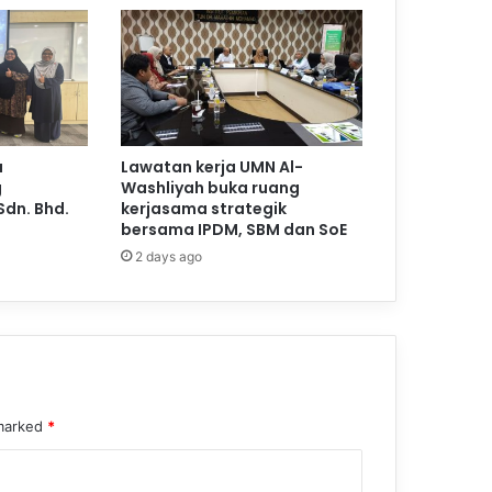
a
Lawatan kerja UMN Al-
g
Washliyah buka ruang
Sdn. Bhd.
kerjasama strategik
bersama IPDM, SBM dan SoE
2 days ago
 marked
*