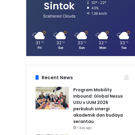
Sintok
32º - 22º
43%
1.36 km/h
Scattered Clouds
31
32
33
32
33
℃
℃
℃
℃
℃
Fri
Sat
Sun
Mon
Tue
Recent News
Program Mobility
Inbound: Global Nexus
USU x UUM 2026
perkukuh sinergi
akademik dan budaya
serantau
1 day ago