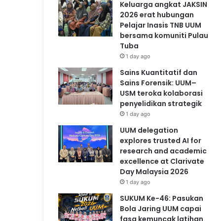
Keluarga angkat JAKSIN
2026 erat hubungan
Pelajar Inasis TNB UUM
bersama komuniti Pulau
Tuba
1 day ago
Sains Kuantitatif dan
Sains Forensik: UUM–
USM teroka kolaborasi
penyelidikan strategik
1 day ago
UUM delegation
explores trusted AI for
research and academic
excellence at Clarivate
Day Malaysia 2026
1 day ago
SUKUM Ke-46: Pasukan
Bola Jaring UUM capai
fasa kemuncak latihan