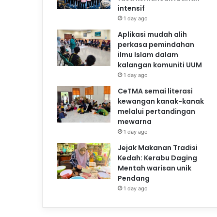
intensif
1 day ago
Aplikasi mudah alih
perkasa pemindahan
ilmu Islam dalam
kalangan komuniti UUM
1 day ago
CeTMA semai literasi
kewangan kanak-kanak
melalui pertandingan
mewarna
1 day ago
Jejak Makanan Tradisi
Kedah: Kerabu Daging
Mentah warisan unik
Pendang
1 day ago