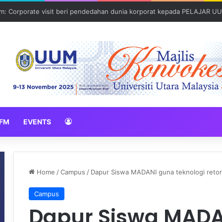
: Global Nexus USU x UUM 2026 perkukuh sinergi akademik dan budaya
FM
EVENTS
Home
/
Campus
/
Dapur Siswa MADANI guna teknologi retor
Campus
Dapur Siswa MADA