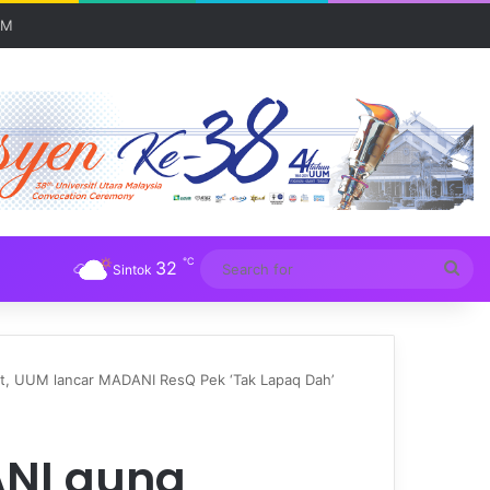
 serantau
℃
32
Sea
Sintok
for
t, UUM lancar MADANI ResQ Pek ‘Tak Lapaq Dah’
NI guna