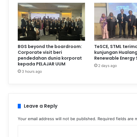
BGS beyond the boardroom:
TeSCE, STML terim
Corporate visit beri
kunjungan Hualan
pendedahan dunia korporat
Renewable Energy 
kepada PELAJAR UUM
2 days ago
3 hours ago
Leave a Reply
Your email address will not be published.
Required fields are
C