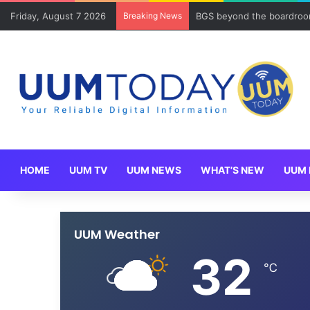
Friday, August 7 2026
Breaking News
Program Mobility Inbound
HOME
UUM TV
UUM NEWS
WHAT’S NEW
UUM 
UUM Weather
32
℃