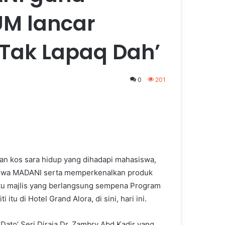
UUM lancar
Tak Lapaq Dah’
0
201
nan kos sara hidup yang dihadapi mahasiswa,
Siswa MADANI serta memperkenalkan produk
tu majlis yang berlangsung sempena Program
tu di Hotel Grand Alora, di sini, hari ini.
ato’ Seri Diraja Dr. Zambry Abd Kadir yang