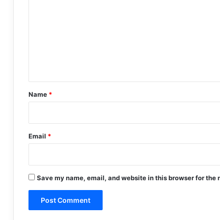
o
m
m
e
n
t
*
Name
*
Email
*
Save my name, email, and website in this browser for the 