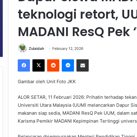
teknologi retort, 
MADANI ResQ Pek ‘
Zulaidah
February 12, 2026
Facebook
X
Reddit
Messenger
Share via Email
Gambar oleh Unit Foto JKK
ALOR SETAR, 11 Februari 2026: Prihatin terhadap teka
Universiti Utara Malaysia (UUM) melancarkan Dapur 
makanan siap sedia, MADANI ResQ Pek UUM, dalam sa
Karisma Pemikir MADANI Kepimpinan Tertinggi universiti i
Pelancaran disempurnakan Menteri Pendidikan Tinggi, D