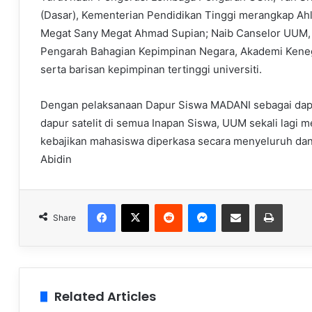
(Dasar), Kementerian Pendidikan Tinggi merangkap Ahli
Megat Sany Megat Ahmad Supian; Naib Canselor UUM,
Pengarah Bahagian Kepimpinan Negara, Akademi Kenega
serta barisan kepimpinan tertinggi universiti.
Dengan pelaksanaan Dapur Siswa MADANI sebagai dapu
dapur satelit di semua Inapan Siswa, UUM sekali lag
kebajikan mahasiswa diperkasa secara menyeluruh dan 
Abidin
Facebook
X
Reddit
Messenger
Share via Email
Print
Share
Related Articles