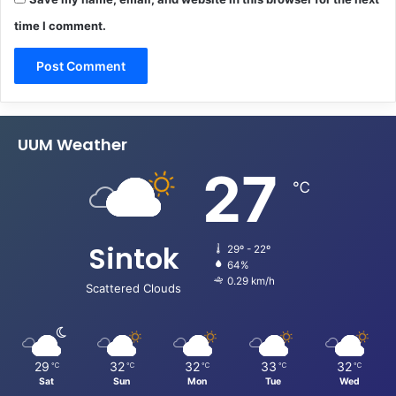
time I comment.
UUM Weather
27
℃
Sintok
29º - 22º
64%
0.29 km/h
Scattered Clouds
29
32
32
33
32
℃
℃
℃
℃
℃
Sat
Sun
Mon
Tue
Wed