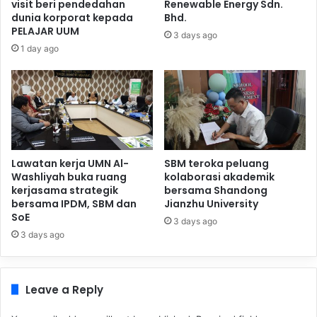
visit beri pendedahan
Renewable Energy Sdn.
dunia korporat kepada
Bhd.
PELAJAR UUM
3 days ago
1 day ago
Lawatan kerja UMN Al-
SBM teroka peluang
Washliyah buka ruang
kolaborasi akademik
kerjasama strategik
bersama Shandong
bersama IPDM, SBM dan
Jianzhu University
SoE
3 days ago
3 days ago
Leave a Reply