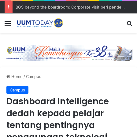
BGS beyond the boardroom: Corporate visit beri pendedahan dunia korporat kepada PELAJAR UUM
Menu
S
Home
/
Campus
Campus
Dashboard Intelligence
dedah kepada pelajar
tentang pentingnya