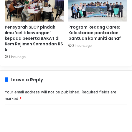
Pensyarah SLCP pindah
Program Redang Cares:
ilmu ‘celik kewangan’
Kelestarian pantai dan
kepada peserta BAKAT di
bantuan komuniti asnaf
Kem Rejimen Sempadan RS
3 hours ago
5
1 hour ago
Leave a Reply
Your email address will not be published.
Required fields are
marked
*
C
o
m