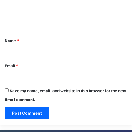
m
e
n
t
*
Name
*
Email
*
Save my name, email, and website in this browser for the next
time I comment.