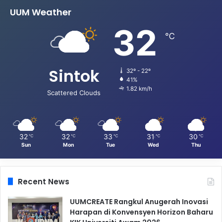
UUM Weather
32
℃
Sintok
32º - 22º
41%
1.82 km/h
Scattered Clouds
32
32
33
31
30
℃
℃
℃
℃
℃
Sun
Mon
Tue
Wed
Thu
Recent News
UUMCREATE Rangkul Anugerah Inovasi
Harapan di Konvensyen Horizon Baharu