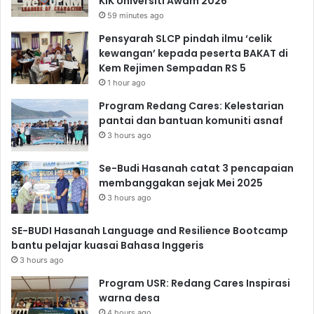
KIK Universiti Awam 2026
59 minutes ago
Pensyarah SLCP pindah ilmu ‘celik
kewangan’ kepada peserta BAKAT di
Kem Rejimen Sempadan RS 5
1 hour ago
Program Redang Cares: Kelestarian
pantai dan bantuan komuniti asnaf
3 hours ago
Se-Budi Hasanah catat 3 pencapaian
membanggakan sejak Mei 2025
3 hours ago
SE-BUDI Hasanah Language and Resilience Bootcamp
bantu pelajar kuasai Bahasa Inggeris
3 hours ago
Program USR: Redang Cares Inspirasi
warna desa
4 hours ago