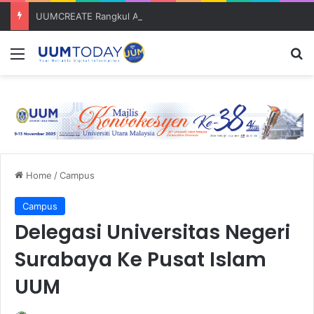
UUMCREATE Rangkul Anugerah Inovasi Harapan di Konvensyen Horizon Baharu KIK Universiti Awam 2026
Menu
S
Home
/
Campus
Campus
Delegasi Universitas Negeri
Surabaya Ke Pusat Islam
UUM