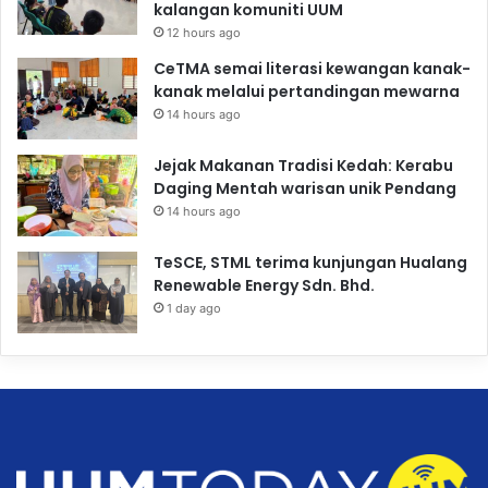
kalangan komuniti UUM
12 hours ago
CeTMA semai literasi kewangan kanak-
kanak melalui pertandingan mewarna
14 hours ago
Jejak Makanan Tradisi Kedah: Kerabu
Daging Mentah warisan unik Pendang
14 hours ago
TeSCE, STML terima kunjungan Hualang
Renewable Energy Sdn. Bhd.
1 day ago