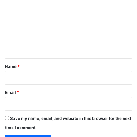
C
o
m
m
e
n
t
*
Name
*
Email
*
Save my name, email, and website in this browser for the next
time I comment.