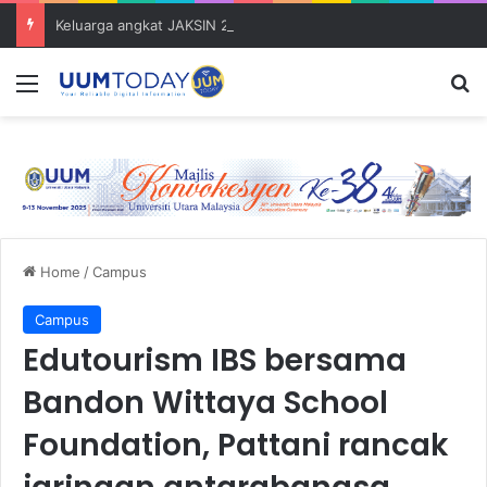
Keluarga angkat JAKSIN 2026 erat hubungan Pelajar Inasis TNB UUM bersama komuniti Pulau Tuba
Menu
S
Home
/
Campus
Campus
Edutourism IBS bersama
Bandon Wittaya School
Foundation, Pattani rancak