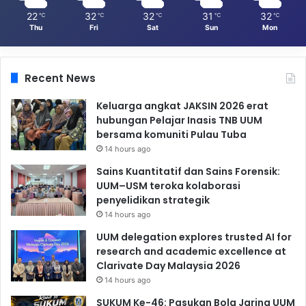
22
32
32
31
32
℃
℃
℃
℃
℃
Thu
Fri
Sat
Sun
Mon
Recent News
Keluarga angkat JAKSIN 2026 erat
hubungan Pelajar Inasis TNB UUM
bersama komuniti Pulau Tuba
14 hours ago
Sains Kuantitatif dan Sains Forensik:
UUM–USM teroka kolaborasi
penyelidikan strategik
14 hours ago
UUM delegation explores trusted AI for
research and academic excellence at
Clarivate Day Malaysia 2026
14 hours ago
SUKUM Ke-46: Pasukan Bola Jaring UUM