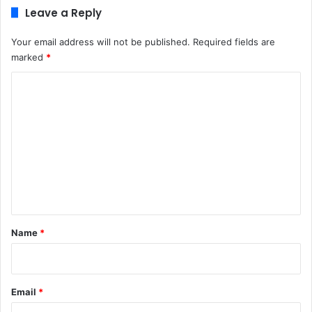
Leave a Reply
Your email address will not be published.
Required fields are
marked
*
C
o
m
m
e
n
t
*
Name
*
Email
*