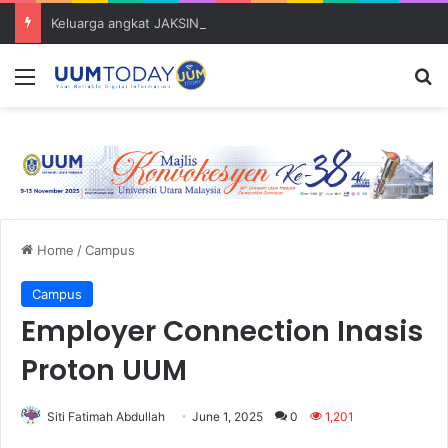
Keluarga angkat JAKSIN 2026 erat hubungan Pelajar Inasis TNB UUM bersama komuniti Pulau Tuba
Menu
S
Home
/
Campus
Campus
Employer Connection Inasis
Proton UUM
Siti Fatimah Abdullah
June 1, 2025
0
1,201