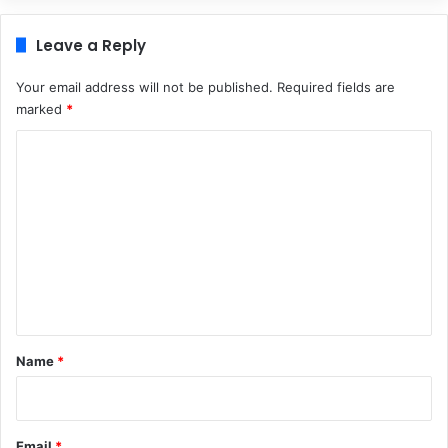
Leave a Reply
Your email address will not be published.
Required fields are
marked
*
C
o
m
m
e
n
t
*
Name
*
Email
*