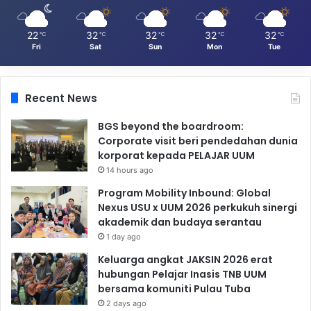
22
32
32
32
32
℃
℃
℃
℃
℃
Fri
Sat
Sun
Mon
Tue
Recent News
BGS beyond the boardroom:
Corporate visit beri pendedahan dunia
korporat kepada PELAJAR UUM
14 hours ago
Program Mobility Inbound: Global
Nexus USU x UUM 2026 perkukuh sinergi
akademik dan budaya serantau
1 day ago
Keluarga angkat JAKSIN 2026 erat
hubungan Pelajar Inasis TNB UUM
bersama komuniti Pulau Tuba
2 days ago