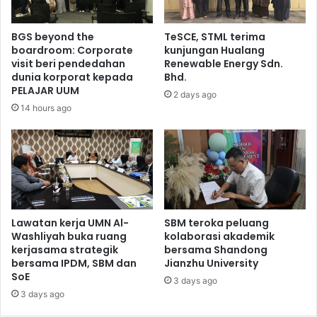
BGS beyond the
TeSCE, STML terima
boardroom: Corporate
kunjungan Hualang
visit beri pendedahan
Renewable Energy Sdn.
dunia korporat kepada
Bhd.
PELAJAR UUM
2 days ago
14 hours ago
Lawatan kerja UMN Al-
SBM teroka peluang
Washliyah buka ruang
kolaborasi akademik
kerjasama strategik
bersama Shandong
bersama IPDM, SBM dan
Jianzhu University
SoE
3 days ago
3 days ago