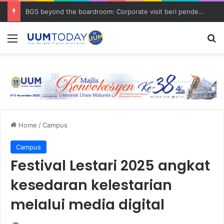
BGS beyond the boardroom: Corporate visit beri pendedahan dunia korporat kepada PELAJAR UUM
Menu
S
Home
/
Campus
Campus
Festival Lestari 2025 angkat
kesedaran kelestarian
melalui media digital