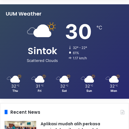
UUM Weather
30
℃
Sintok
32º - 22º
61%
1.17 km/h
Scattered Clouds
32
31
32
32
32
℃
℃
℃
℃
℃
Thu
Fri
Sat
Sun
Mon
Recent News
Aplikasi mudah alih perkasa