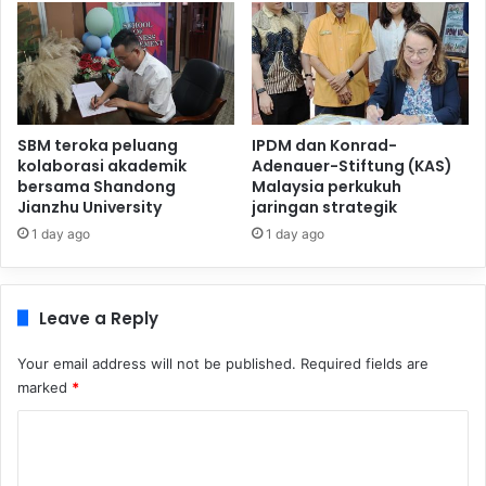
SBM teroka peluang
IPDM dan Konrad-
kolaborasi akademik
Adenauer-Stiftung (KAS)
bersama Shandong
Malaysia perkukuh
Jianzhu University
jaringan strategik
1 day ago
1 day ago
Leave a Reply
Your email address will not be published.
Required fields are
marked
*
C
o