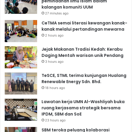
pemindahan ilmu Islam dalam
kalangan komuniti UUM
27 minutes ago
CeTMA semai literasi kewangan kanak-
kanak melalui pertandingan mewarna
2 hours ago
Jejak Makanan Tradisi Kedah: Kerabu
Daging Mentah warisan unik Pendang
3 hours ago
TeSCE, STML terima kunjungan Hualang
Renewable Energy Sdn. Bhd.
18 hours ago
Lawatan kerja UMN Al-Washliyah buka
ruang kerjasama strategik bersama
IPDM, SBM dan SoE
23 hours ago
SBM teroka peluang kolaborasi