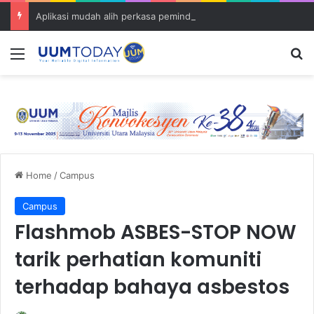
Aplikasi mudah alih perkasa pemindahan ilmu Islam dalam kalangan komuniti UUM
Menu
S
Home
/
Campus
Campus
Flashmob ASBES-STOP NOW
tarik perhatian komuniti
terhadap bahaya asbestos