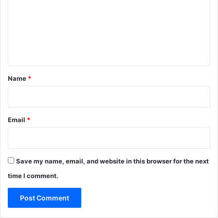
m
m
e
n
t
*
Name
*
Email
*
Save my name, email, and website in this browser for the next
time I comment.