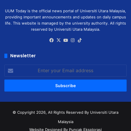
UUM Today is the official news portal of Universiti Utara Malaysia,
providing important announcements and updates on daily campus
life. This website is managed by the university authority. All rights
reserved by Universiti Utara Malaysia.
Facebook
X
YouTube
Instagram
TikTok
Newsletter
Enter
your
Email
address
© Copyright 2026, All Rights Reserved
By Universiti Utara
Malaysia
Website Designed By Puncak Eksplorasi