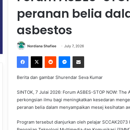
peranan belia dal
asbestos
Nordiana Shafiee
July 7, 2026
Facebook
X
Reddit
Messenger
Share via Email
Berita dan gambar Shurendar Seva Kumar
SINTOK, 7 Julai 2026: Forum ASBES-STOP NOW: The Air
perkongsian ilmu bagi meningkatkan kesedaran menge
peranan belia dalam menyampaikan mesej kesihatan a
Program tersebut dianjurkan oleh pelajar SCCAK207
Pengajian Teknologi Multimedia dan Komunikasi (SMMT