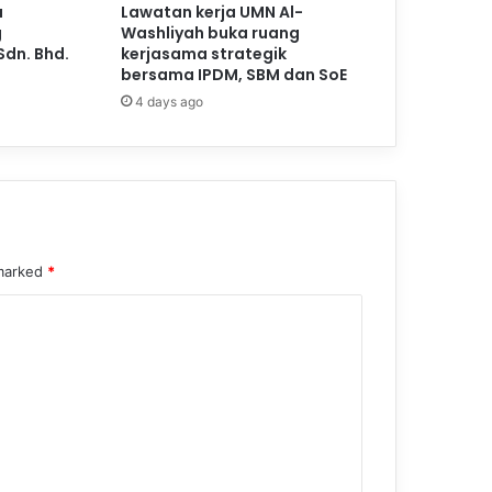
a
Lawatan kerja UMN Al-
g
Washliyah buka ruang
Sdn. Bhd.
kerjasama strategik
bersama IPDM, SBM dan SoE
4 days ago
 marked
*