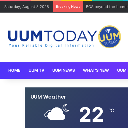
Saturday, August 8 2026
Breaking News
BGS beyond the boardr
HOME
UUM TV
UUM NEWS
WHAT’S NEW
UUM 
UUM Weather
22
℃