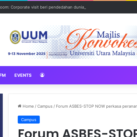
oom: Corporate visit beri pendedahan dunia korporat kepada PELAJA
FM
EVENTS
Home
/
Campus
/
Forum ASBES-STOP NOW perkasa peranan b
Campus
Forum ASBES-STO