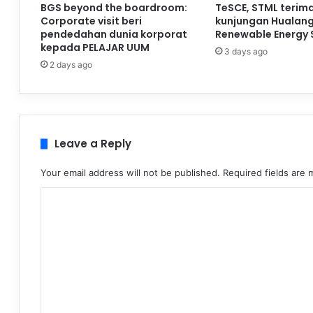
BGS beyond the boardroom:
TeSCE, STML terim
Corporate visit beri
kunjungan Hualan
pendedahan dunia korporat
Renewable Energy 
kepada PELAJAR UUM
3 days ago
2 days ago
Leave a Reply
Your email address will not be published.
Required fields are
C
o
m
m
e
n