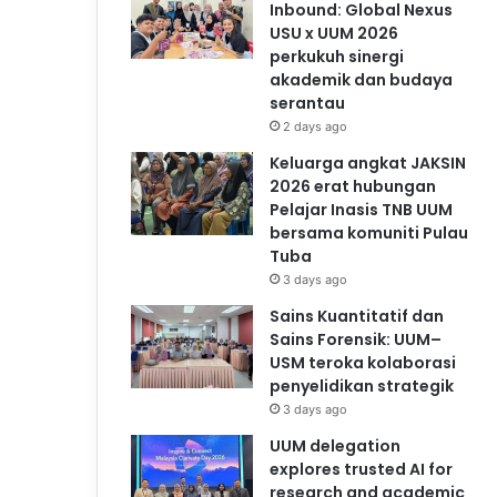
Inbound: Global Nexus
USU x UUM 2026
perkukuh sinergi
akademik dan budaya
serantau
2 days ago
Keluarga angkat JAKSIN
2026 erat hubungan
Pelajar Inasis TNB UUM
bersama komuniti Pulau
Tuba
3 days ago
Sains Kuantitatif dan
Sains Forensik: UUM–
USM teroka kolaborasi
penyelidikan strategik
3 days ago
UUM delegation
explores trusted AI for
research and academic