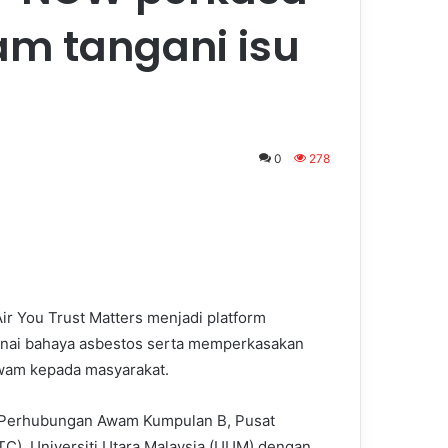
am tangani isu
0
278
 You Trust Matters menjadi platform
nai bahaya asbestos serta memperkasakan
wam kepada masyarakat.
3 Perhubungan Awam Kumpulan B, Pusat
C), Universiti Utara Malaysia (UUM) dengan