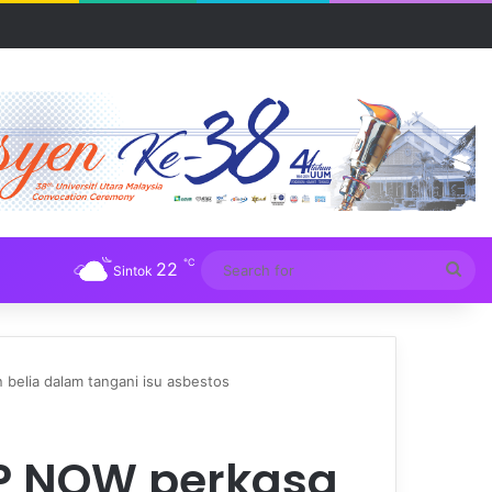
R UUM
℃
22
Sea
Sintok
for
elia dalam tangani isu asbestos
P NOW perkasa