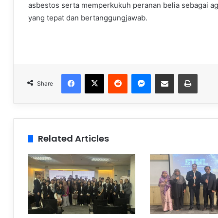
asbestos serta memperkukuh peranan belia sebagai 
yang tepat dan bertanggungjawab.
Facebook
X
Reddit
Messenger
Share via Email
Print
Share
Related Articles