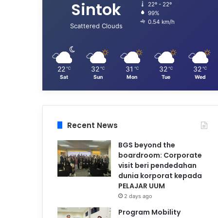
Sintok
22º - 22º
99%
0.54 km/h
Scattered Clouds
22
32
31
32
32
℃
℃
℃
℃
℃
Sat
Sun
Mon
Tue
Wed
Recent News
BGS beyond the
boardroom: Corporate
visit beri pendedahan
dunia korporat kepada
PELAJAR UUM
2 days ago
Program Mobility