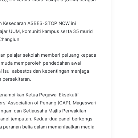
en Kesedaran ASBES-STOP NOW ini
ajar UUM, komuniti kampus serta 35 murid
Changlun.
an pelajar sekolah memberi peluang kepada
i muda memperoleh pendedahan awal
 isu asbestos dan kepentingan menjaga
n persekitaran.
nampilkan Ketua Pegawai Eksekutif
s’ Association of Penang (CAP), Mageswari
ingam dan Setiausaha Majlis Perwakilan
anel jemputan. Kedua-dua panel berkongsi
a peranan belia dalam memanfaatkan media