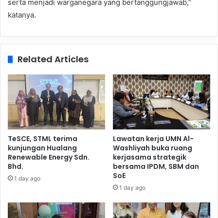
serta menjadi warganegara yang bertanggungjawab,”
katanya.
Related Articles
TeSCE, STML terima
Lawatan kerja UMN Al-
kunjungan Hualang
Washliyah buka ruang
Renewable Energy Sdn.
kerjasama strategik
Bhd.
bersama IPDM, SBM dan
SoE
1 day ago
1 day ago