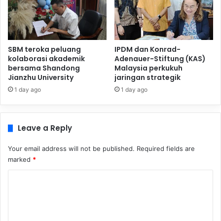
SBM teroka peluang
IPDM dan Konrad-
kolaborasi akademik
Adenauer-Stiftung (KAS)
bersama Shandong
Malaysia perkukuh
Jianzhu University
jaringan strategik
1 day ago
1 day ago
Leave a Reply
Your email address will not be published.
Required fields are
marked
*
C
o
m