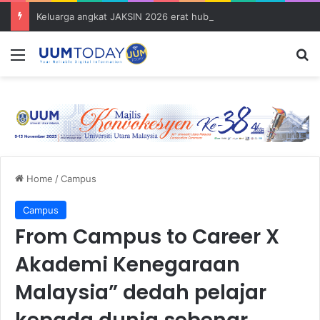
Keluarga angkat JAKSIN 2026 erat hubungan Pelajar Inasis TNB UUM bersama komuniti Pulau Tuba
Menu
S
Home
/
Campus
Campus
From Campus to Career X
Akademi Kenegaraan
Malaysia” dedah pelajar