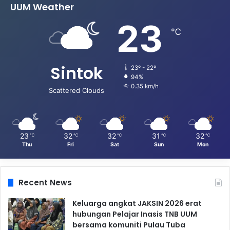
UUM Weather
23
℃
Sintok
23º - 22º
94%
0.35 km/h
Scattered Clouds
23
32
32
31
32
℃
℃
℃
℃
℃
Thu
Fri
Sat
Sun
Mon
Recent News
Keluarga angkat JAKSIN 2026 erat
hubungan Pelajar Inasis TNB UUM
bersama komuniti Pulau Tuba