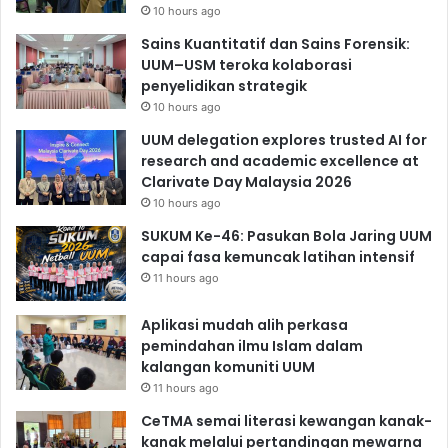
10 hours ago
Sains Kuantitatif dan Sains Forensik:
UUM–USM teroka kolaborasi
penyelidikan strategik
10 hours ago
UUM delegation explores trusted AI for
research and academic excellence at
Clarivate Day Malaysia 2026
10 hours ago
SUKUM Ke-46: Pasukan Bola Jaring UUM
capai fasa kemuncak latihan intensif
11 hours ago
Aplikasi mudah alih perkasa
pemindahan ilmu Islam dalam
kalangan komuniti UUM
11 hours ago
CeTMA semai literasi kewangan kanak-
kanak melalui pertandingan mewarna