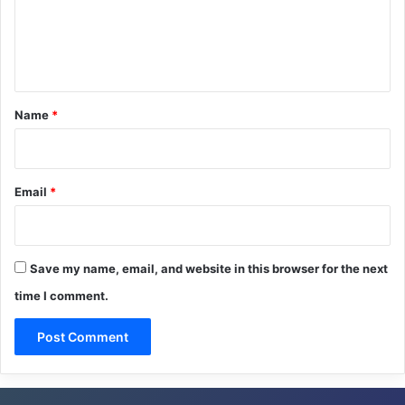
m
e
n
t
*
Name
*
Email
*
Save my name, email, and website in this browser for the next
time I comment.