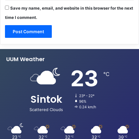
Save my name, email, and website in this browser for the next
time I comment.
UUM Weather
23
℃
Sintok
23º - 22º
96%
0.24 km/h
Scattered Clouds
23
32
32
32
30
℃
℃
℃
℃
℃