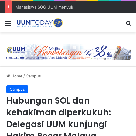
Mahasiswa SOG UUM menyulam kasih bersama komuniti orang asli
Menu
S
Home
/
Campus
Campus
Hubungan SOL dan
kehakiman diperkukuh:
Delegasi UUM kunjungi