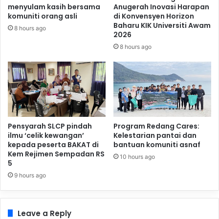
menyulam kasih bersama
Anugerah Inovasi Harapan
komuniti orang asli
di Konvensyen Horizon
Baharu KIK Universiti Awam
8 hours ago
2026
8 hours ago
Pensyarah SLCP pindah
Program Redang Cares:
ilmu ‘celik kewangan’
Kelestarian pantai dan
kepada peserta BAKAT di
bantuan komuniti asnaf
Kem Rejimen Sempadan RS
10 hours ago
5
9 hours ago
Leave a Reply