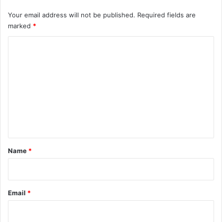
Your email address will not be published.
Required fields are
marked
*
C
o
m
m
e
n
t
*
Name
*
Email
*