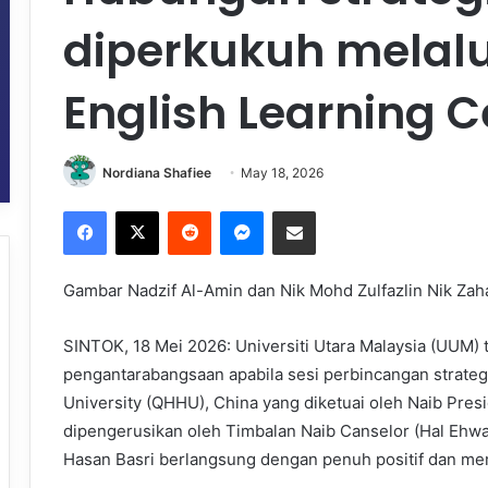
diperkukuh melal
English Learning C
Nordiana Shafiee
May 18, 2026
Facebook
X
Reddit
Messenger
Share via Email
Gambar Nadzif Al-Amin dan Nik Mohd Zulfazlin Nik Zah
SINTOK, 18 Mei 2026: Universiti Utara Malaysia (UUM
pengantarabangsaan apabila sesi perbincangan strate
University (QHHU), China yang diketuai oleh Naib Pres
dipengerusikan oleh Timbalan Naib Canselor (Hal Ehwal 
Hasan Basri berlangsung dengan penuh positif dan 