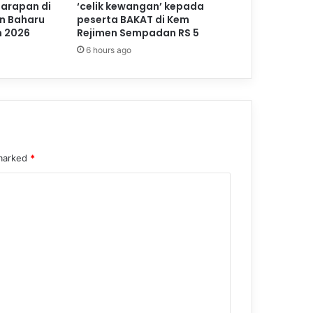
Harapan di
‘celik kewangan’ kepada
n Baharu
peserta BAKAT di Kem
m 2026
Rejimen Sempadan RS 5
6 hours ago
 marked
*