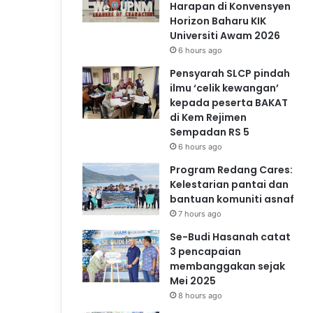
Harapan di Konvensyen
Horizon Baharu KIK
Universiti Awam 2026
6 hours ago
Pensyarah SLCP pindah
ilmu ‘celik kewangan’
kepada peserta BAKAT
di Kem Rejimen
Sempadan RS 5
6 hours ago
Program Redang Cares:
Kelestarian pantai dan
bantuan komuniti asnaf
7 hours ago
Se-Budi Hasanah catat
3 pencapaian
membanggakan sejak
Mei 2025
8 hours ago