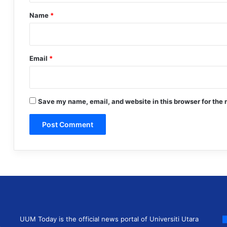
*
Name
*
Email
*
Save my name, email, and website in this browser for the 
UUM Today is the official news portal of Universiti Utara