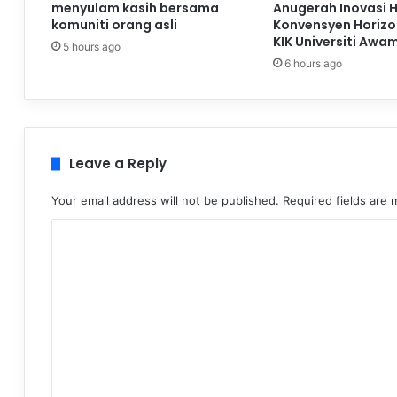
menyulam kasih bersama
Anugerah Inovasi 
komuniti orang asli
Konvensyen Horizo
KIK Universiti Awa
5 hours ago
6 hours ago
Leave a Reply
Your email address will not be published.
Required fields are
C
o
m
m
e
n
t