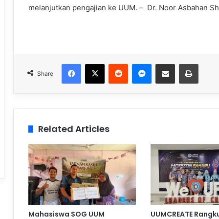
melanjutkan pengajian ke UUM. –
Dr. Noor Asbahan Sh
Facebook
X
Reddit
Messenger
Share via Email
Print
Share
Related Articles
Mahasiswa SOG UUM
UUMCREATE Rangku