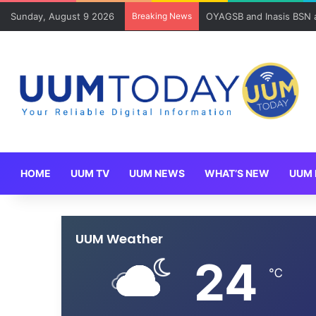
Sunday, August 9 2026
Breaking News
OYAGSB and Inasis BSN ad
HOME
UUM TV
UUM NEWS
WHAT’S NEW
UUM 
UUM Weather
24
℃