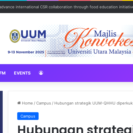
vance international CSR collaboration through food education initiativ
FM
EVENTS
Home
/
Campus
/
Hubungan strategik UUM-QHHU diperkukuh
Campus
Hubungan strate