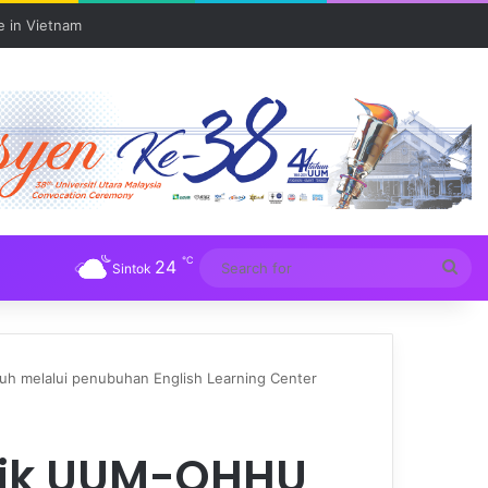
e in Vietnam
℃
24
Sea
Sintok
for
 melalui penubuhan English Learning Center
gik UUM-QHHU