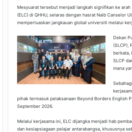
Mesyuarat tersebut menjadi langkah signifikan ke ara
(ELC) di QHHU, selaras dengan hasrat Naib Canselor 
memperluaskan jangkauan global universiti melalui ke
Dekan Pu
(SLCP), 
berkata, 
SLCP dan
mana yan
Sebahagi
kerjasam
pihak termasuk pelaksanaan Beyond Borders English 
September 2026.
Melalui kerjasama ini, ELC dijangka menjadi hab pemb
dan kesiapsiagaan pelajar antarabangsa, khususnya seb