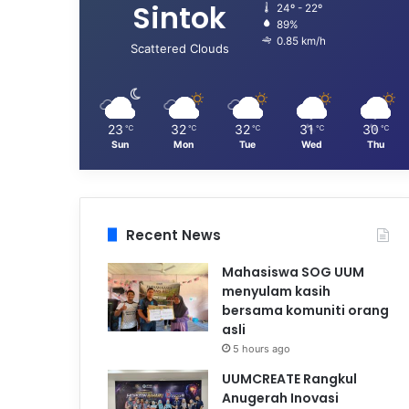
Sintok
24º - 22º
89%
0.85 km/h
Scattered Clouds
23
32
32
31
30
℃
℃
℃
℃
℃
Sun
Mon
Tue
Wed
Thu
Recent News
Mahasiswa SOG UUM
menyulam kasih
bersama komuniti orang
asli
5 hours ago
UUMCREATE Rangkul
Anugerah Inovasi