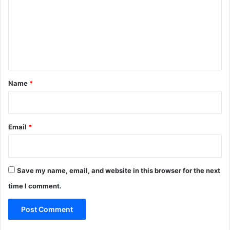
m
m
e
n
t
*
Name
*
Email
*
Save my name, email, and website in this browser for the next
time I comment.