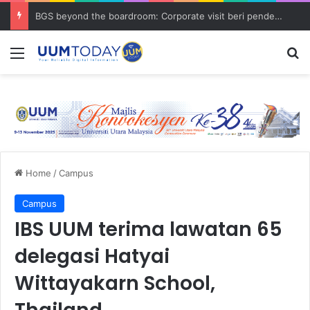
BGS beyond the boardroom: Corporate visit beri pendedahan dunia korporat kepada PELAJAR UUM
Menu
S
Home
/
Campus
Campus
IBS UUM terima lawatan 65
delegasi Hatyai
Wittayakarn School,