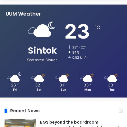
UUM Weather
23
℃
Sintok
23º - 22º
94%
0.52 km/h
Scattered Clouds
23
32
31
33
33
℃
℃
℃
℃
℃
Fri
Sat
Sun
Mon
Tue
Recent News
BGS beyond the boardroom: