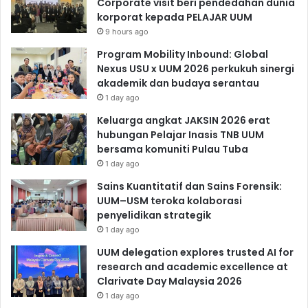
Corporate visit beri pendedahan dunia
korporat kepada PELAJAR UUM
9 hours ago
Program Mobility Inbound: Global
Nexus USU x UUM 2026 perkukuh sinergi
akademik dan budaya serantau
1 day ago
Keluarga angkat JAKSIN 2026 erat
hubungan Pelajar Inasis TNB UUM
bersama komuniti Pulau Tuba
1 day ago
Sains Kuantitatif dan Sains Forensik:
UUM–USM teroka kolaborasi
penyelidikan strategik
1 day ago
UUM delegation explores trusted AI for
research and academic excellence at
Clarivate Day Malaysia 2026
1 day ago