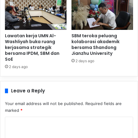
Lawatan kerja UMN Al-
SBM teroka peluang
Washliyah buka ruang
kolaborasi akademik
kerjasama strategik
bersama Shandong
bersama IPDM, SBM dan
Jianzhu University
SoE
2 days ago
2 days ago
Leave a Reply
Your email address will not be published.
Required fields are
marked
*
C
o