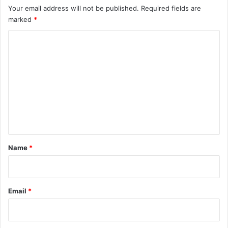
Your email address will not be published.
Required fields are
marked
*
C
o
m
m
e
n
t
*
Name
*
Email
*