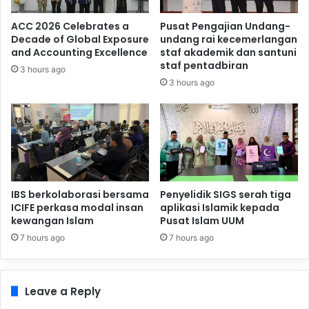
ACC 2026 Celebrates a
Pusat Pengajian Undang-
Decade of Global Exposure
undang rai kecemerlangan
and Accounting Excellence
staf akademik dan santuni
staf pentadbiran
3 hours ago
3 hours ago
IBS berkolaborasi bersama
Penyelidik SIGS serah tiga
ICIFE perkasa modal insan
aplikasi Islamik kepada
kewangan Islam
Pusat Islam UUM
7 hours ago
7 hours ago
Leave a Reply