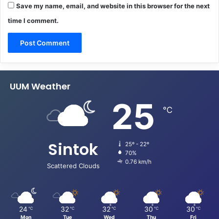
Save my name, email, and website in this browser for the next
time I comment.
UUM Weather
25
℃
Sintok
25º - 22º
70%
0.76 km/h
Scattered Clouds
24
32
32
30
30
℃
℃
℃
℃
℃
Mon
Tue
Wed
Thu
Fri