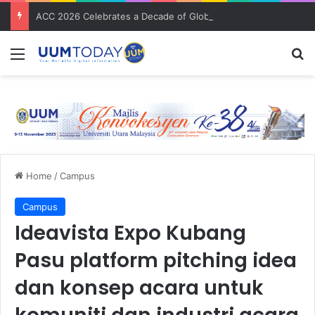
ACC 2026 Celebrates a Decade of Global Exposure and Accounting Excellence
Menu
S
Home
/
Campus
Campus
Ideavista Expo Kubang
Pasu platform pitching idea
dan konsep acara untuk