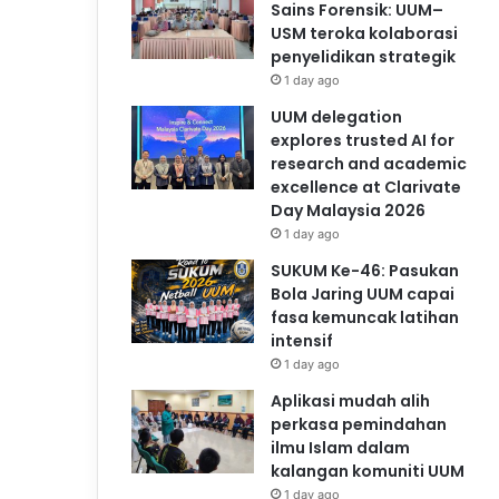
Sains Forensik: UUM–
USM teroka kolaborasi
penyelidikan strategik
1 day ago
UUM delegation
explores trusted AI for
research and academic
excellence at Clarivate
Day Malaysia 2026
1 day ago
SUKUM Ke-46: Pasukan
Bola Jaring UUM capai
fasa kemuncak latihan
intensif
1 day ago
Aplikasi mudah alih
perkasa pemindahan
ilmu Islam dalam
kalangan komuniti UUM
1 day ago