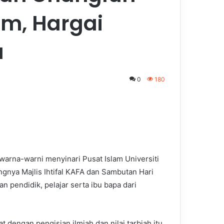
am, Hargai
u
0
180
arna-warni menyinari Pusat Islam Universiti
ngnya Majlis Ihtifal KAFA dan Sambutan Hari
pendidik, pelajar serta ibu bapa dari
t dengan pengisian ilmiah dan nilai tarbiah itu