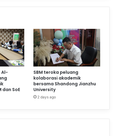
 Al-
SBM teroka peluang
ang
kolaborasi akademik
ik
bersama Shandong Jianzhu
M dan SoE
University
2 days ago