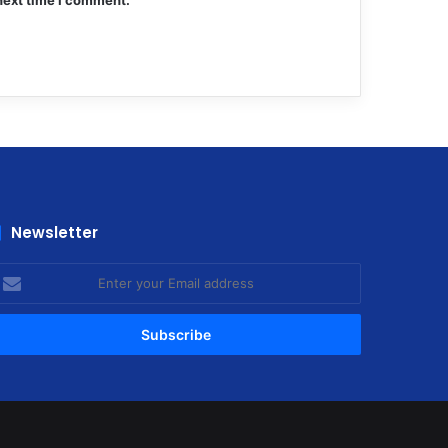
next time I comment.
Newsletter
nter
our
mail
ddress