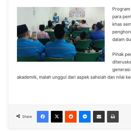
Program 
para pem
khas sem
penghorm
dalam du
Pihak pe
diterusk
generasi
akademik, malah unggul dari aspek sahsiah dan nilai k
Facebook
X
Reddit
Messenger
Share via Email
Print
Share