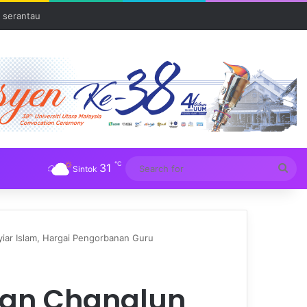
a
℃
31
Sea
Sintok
for
iar Islam, Hargai Pengorbanan Guru
san Changlun