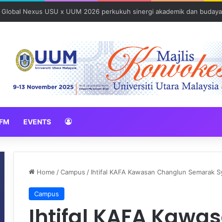
026 erat hubungan Pelajar Inasis TNB UUM bersama komuniti Pulau Tub
FM
EVENTS
Home
/
Campus
/
Ihtifal KAFA Kawasan Changlun Semarak Sy
Campus
Ihtifal KAFA Kawa