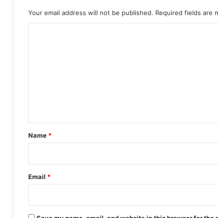
Your email address will not be published.
Required fields are
C
o
m
m
e
n
t
*
Name
*
Email
*