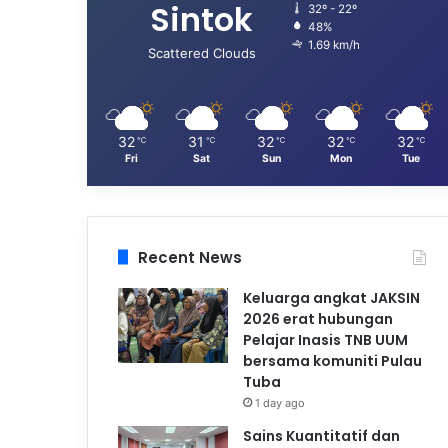
Sintok
32º - 22º
48%
1.69 km/h
Scattered Clouds
32
31
32
32
32
℃
℃
℃
℃
℃
Fri
Sat
Sun
Mon
Tue
Recent News
Keluarga angkat JAKSIN
2026 erat hubungan
Pelajar Inasis TNB UUM
bersama komuniti Pulau
Tuba
1 day ago
Sains Kuantitatif dan