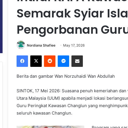
Semarak Syiar Isl
Pengorbanan Gur
Nordiana Shafiee
May 17, 2026
Facebook
X
Reddit
Messenger
Share via Email
Berita dan gambar Wan Norzuhaidi Wan Abdullah
SINTOK, 17 Mei 2026: Suasana penuh kemeriahan dan w
Utara Malaysia (UUM) apabila menjadi lokasi berlangsu
Guru Peringkat Kawasan Changlun yang menghimpunkan 
seluruh kawasan Changlun.
Program yang sara