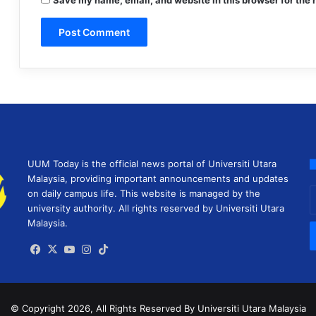
Save my name, email, and website in this browser for the 
UUM Today is the official news portal of Universiti Utara
Malaysia, providing important announcements and updates
E
on daily campus life. This website is managed by the
y
university authority. All rights reserved by Universiti Utara
E
Malaysia.
a
Facebook
X
YouTube
Instagram
TikTok
© Copyright 2026, All Rights Reserved
By Universiti Utara Malaysia