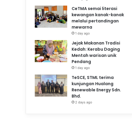
CeTMA semai literasi
kewangan kanak-kanak
melalui pertandingan
mewarna
1 day ago
Jejak Makanan Tradisi
Kedah: Kerabu Daging
Mentah warisan unik
Pendang
1 day ago
TeSCE, STML terima
kunjungan Hualang
Renewable Energy Sdn.
Bhd.
2 days ago