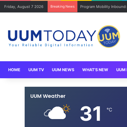
Friday, August 7 2026
Breaking News
Keluarga angkat JAKSIN 2
HOME
UUM TV
UUM NEWS
WHAT’S NEW
UUM 
UUM Weather
31
℃