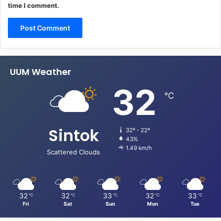
time I comment.
UUM Weather
32
℃
Sintok
32º - 22º
43%
1.49 km/h
Scattered Clouds
32
32
33
32
33
℃
℃
℃
℃
℃
Fri
Sat
Sun
Mon
Tue