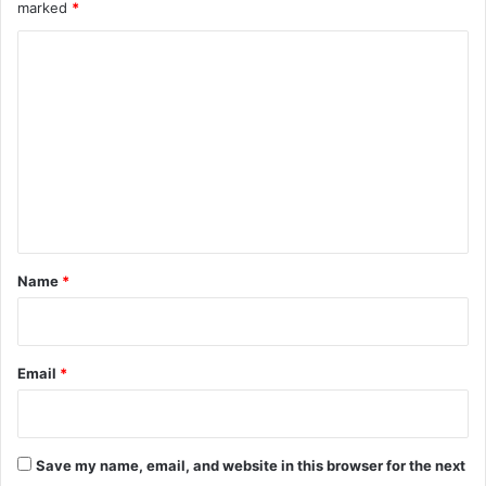
marked
*
C
o
m
m
e
n
t
*
Name
*
Email
*
Save my name, email, and website in this browser for the next