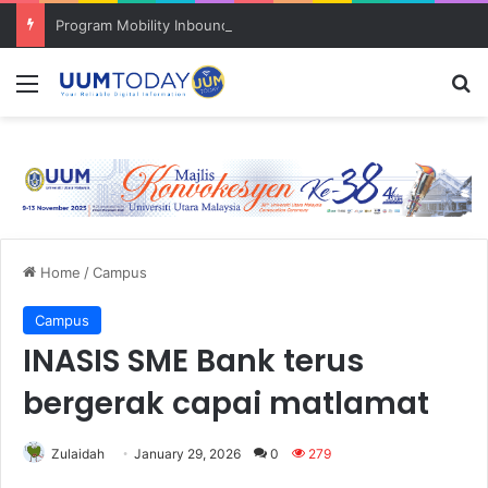
Program Mobility Inbound: Global Nexus USU x UUM 2026 perkukuh sinergi akademik dan budaya serantau
Menu
S
Home
/
Campus
Campus
INASIS SME Bank terus
bergerak capai matlamat
Zulaidah
January 29, 2026
0
279