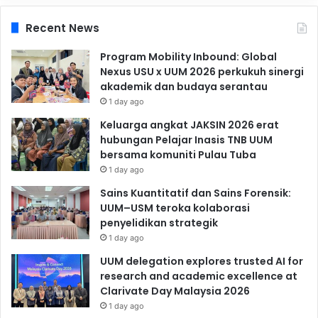
Recent News
Program Mobility Inbound: Global
Nexus USU x UUM 2026 perkukuh sinergi
akademik dan budaya serantau
1 day ago
Keluarga angkat JAKSIN 2026 erat
hubungan Pelajar Inasis TNB UUM
bersama komuniti Pulau Tuba
1 day ago
Sains Kuantitatif dan Sains Forensik:
UUM–USM teroka kolaborasi
penyelidikan strategik
1 day ago
UUM delegation explores trusted AI for
research and academic excellence at
Clarivate Day Malaysia 2026
1 day ago