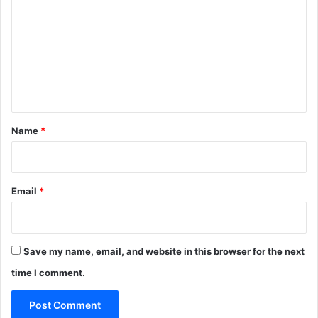
m
m
e
n
t
*
Name
*
Email
*
Save my name, email, and website in this browser for the next
time I comment.