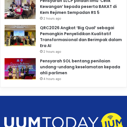
Pensyarah SLCP pindah ilmu ‘Celik
Kewangan’ kepada peserta BAKAT di
Kem Rejimen Sempadan RS 5
2 hours ago
QRC2026 Angkat ‘Big Qual’ sebagai
Pemangkin Penyelidikan Kualitatif
Transformasional dan Berimpak dalam
Era AI
2 hours ago
Pensyarah SOL bentang penilaian
undang-undang keselamatan kepada
ahli parlimen
4 hours ago