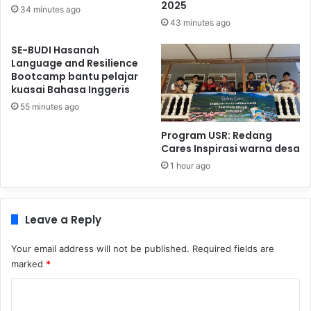
2025
34 minutes ago
43 minutes ago
SE-BUDI Hasanah
Language and Resilience
Bootcamp bantu pelajar
kuasai Bahasa Inggeris
55 minutes ago
Program USR: Redang
Cares Inspirasi warna desa
1 hour ago
Leave a Reply
Your email address will not be published.
Required fields are
marked
*
C
o