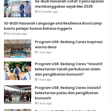
Se-Budi Hasanah catat 3 pencapaian
membanggakan sejak Mei 2025
43 minutes ago
SE-BUDI Hasanah Language and Resilience Bootcamp
bantu pelajar kuasai Bahasa Inggeris
55 minutes ago
Program USR: Redang Cares Inspirasi
warna desa
1 hour ago
Program USR: Redang Cares “Inisiatif
kelestarian tanah perkuburan islam
dan penglibatan komuniti”
1 hour ago
Program USR: Redang Cares inisiatif
kelestarian pulau dan penglibatan
komuniti
1 hour ago