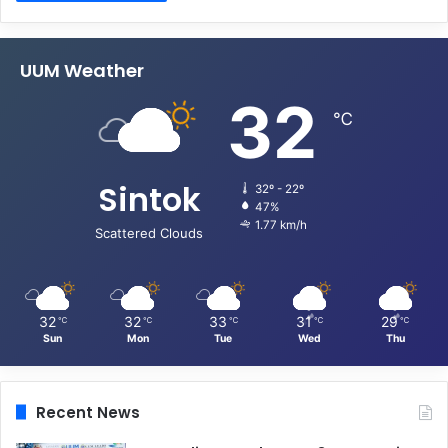
UUM Weather
32
℃
Sintok
32º - 22º
47%
1.77 km/h
Scattered Clouds
32
32
33
31
29
℃
℃
℃
℃
℃
Sun
Mon
Tue
Wed
Thu
Recent News