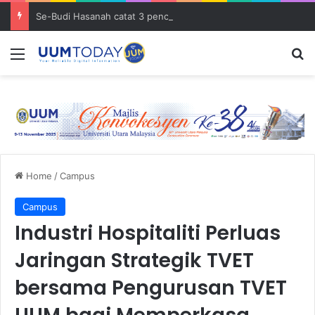
Se-Budi Hasanah catat 3 pencapaian membanggakan sejak Mei 2025
Menu
S
Home
/
Campus
Campus
Industri Hospitaliti Perluas
Jaringan Strategik TVET
bersama Pengurusan TVET