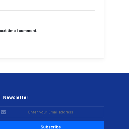
next time I comment.
Newsletter
nter
our
mail
ddress