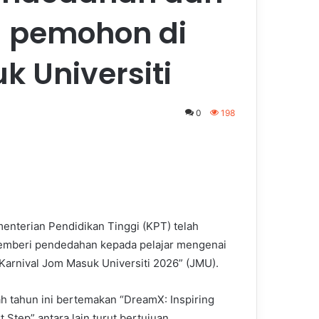
 pemohon di
k Universiti
0
198
menterian Pendidikan Tinggi (KPT) telah
 memberi pendedahan kepada pelajar mengenai
arnival Jom Masuk Universiti 2026” (JMU).
jah tahun ini bertemakan “DreamX: Inspiring
 Step” antara lain turut bertujuan