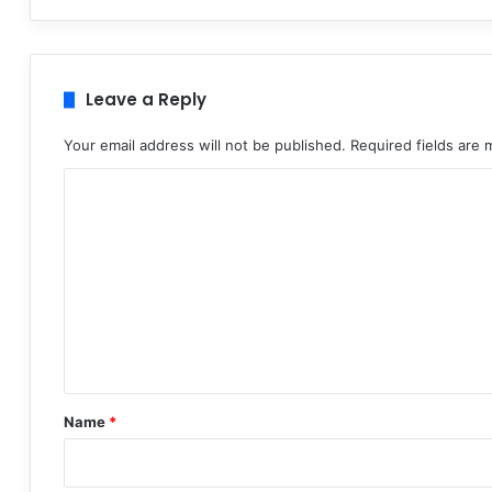
Leave a Reply
Your email address will not be published.
Required fields are
C
o
m
m
e
n
t
*
Name
*