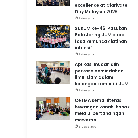
excellence at Clarivate
Day Malaysia 2026
1 day ago
SUKUM Ke-46: Pasukan
Bola Jaring UUM capai
fasa kemuncak latihan
intensif
1 day ago
Aplikasi mudah alih
perkasa pemindahan
ilmu Islam dalam
kalangan komuniti UUM
1 day ago
CeTMA semai literasi
kewangan kanak-kanak
melalui pertandingan
mewarna
2 days ago