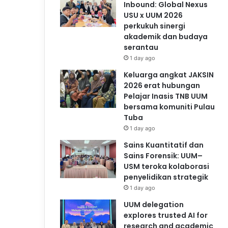
Inbound: Global Nexus
USU x UUM 2026
perkukuh sinergi
akademik dan budaya
serantau
1 day ago
Keluarga angkat JAKSIN
2026 erat hubungan
Pelajar Inasis TNB UUM
bersama komuniti Pulau
Tuba
1 day ago
Sains Kuantitatif dan
Sains Forensik: UUM–
USM teroka kolaborasi
penyelidikan strategik
1 day ago
UUM delegation
explores trusted AI for
research and academic