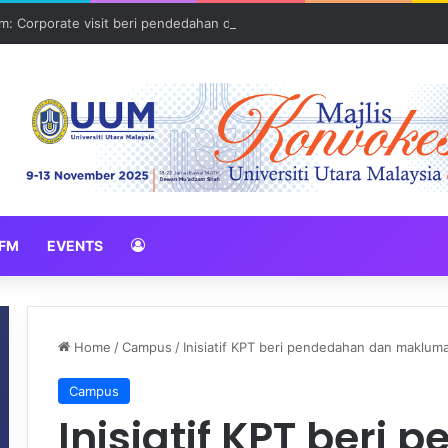
: Corporate visit beri pendedahan dunia korporat kepada PELAJAR U
FM
EVENTS
Home
/
Campus
/
Inisiatif KPT beri pendedahan dan maklum
Campus
Inisiatif KPT beri