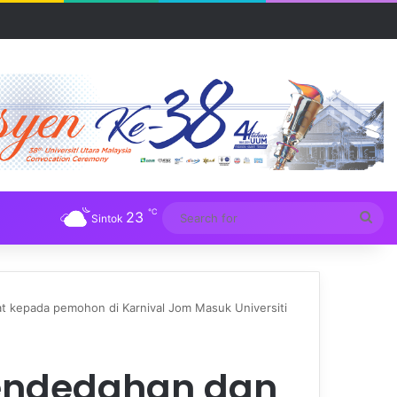
UM
℃
23
Sea
Sintok
for
at kepada pemohon di Karnival Jom Masuk Universiti
 pendedahan dan