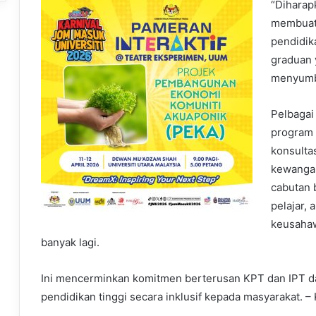
“Diharap
membuat 
pendidik
graduan 
menyumb
Pelbagai
program 
konsulta
kewangan 
cabutan 
pelajar, 
keusahaw
banyak lagi.
Ini mencerminkan komitmen berterusan KPT dan IPT 
pendidikan tinggi secara inklusif kepada masyarakat. –