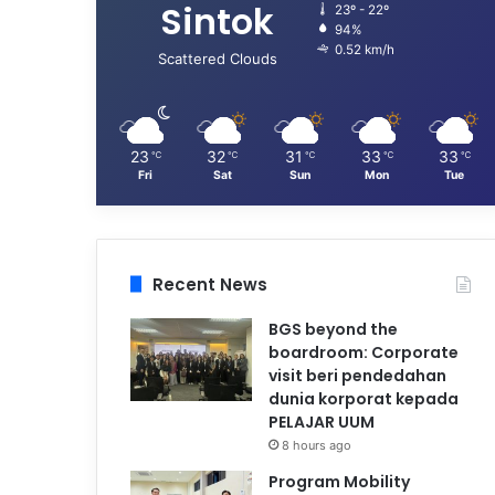
Sintok
23º - 22º
94%
0.52 km/h
Scattered Clouds
23
32
31
33
33
℃
℃
℃
℃
℃
Fri
Sat
Sun
Mon
Tue
Recent News
BGS beyond the
boardroom: Corporate
visit beri pendedahan
dunia korporat kepada
PELAJAR UUM
8 hours ago
Program Mobility