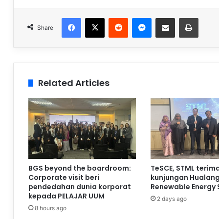
Facebook
X
Reddit
Messenger
Share via Email
Print
Share
Related Articles
BGS beyond the boardroom:
TeSCE, STML terim
Corporate visit beri
kunjungan Hualan
pendedahan dunia korporat
Renewable Energy 
kepada PELAJAR UUM
2 days ago
8 hours ago