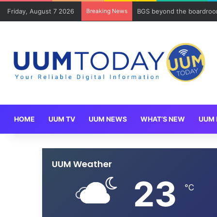
Friday, August 7 2026
Breaking News
BGS beyond the boardroom
HOME
UUM TV
UUM NEWS
WHAT’S NEW
UUM 
UUM Weather
23
℃