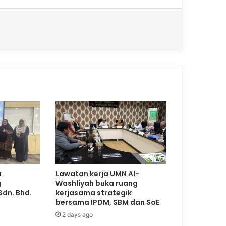
a
Lawatan kerja UMN Al-
g
Washliyah buka ruang
Sdn. Bhd.
kerjasama strategik
bersama IPDM, SBM dan SoE
2 days ago