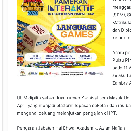
menggala
(SPM), S
Matrikula
dan Dipl
ke pering
Acara pe
Pulau Pi
pada 11 A
selaku t
Zambry A
UUM dipilih selaku tuan rumah Karnival Jom Masuk Univ
April yang menjadi platform lepasan sekolah dan ibu 
mengenai peluang melanjutkan pengajian di IPT.
Pengarah Jabatan Hal Ehwal Akademik, Azian Nafiah