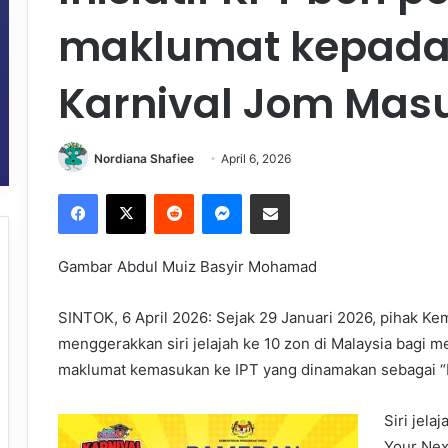
maklumat kepada
Karnival Jom Masu
Nordiana Shafiee
April 6, 2026
Facebook
X
Reddit
Messenger
Share via Email
Gambar Abdul Muiz Basyir Mohamad
SINTOK, 6 April 2026: Sejak 29 Januari 2026, pihak Ke
menggerakkan siri jelajah ke 10 zon di Malaysia bagi
maklumat kemasukan ke IPT yang dinamakan sebagai “K
Siri jela
Your Next