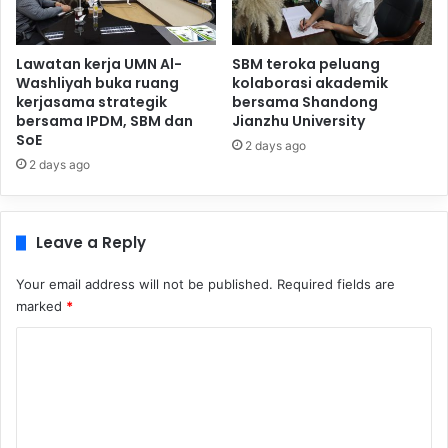
Lawatan kerja UMN Al-
SBM teroka peluang
Washliyah buka ruang
kolaborasi akademik
kerjasama strategik
bersama Shandong
bersama IPDM, SBM dan
Jianzhu University
SoE
2 days ago
2 days ago
Leave a Reply
Your email address will not be published.
Required fields are
marked
*
C
o
m
m