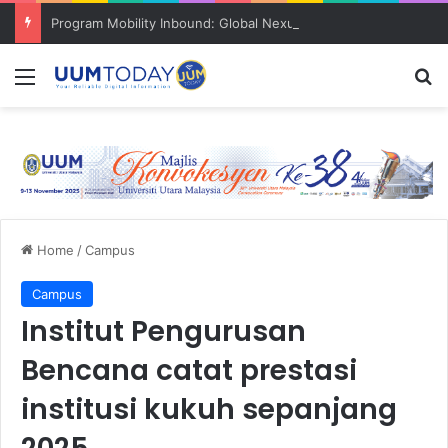
Program Mobility Inbound: Global Nexus USU x UUM 2026 perkukuh sinergi akademik dan budaya serantau
Menu
S
Home
/
Campus
Campus
Institut Pengurusan
Bencana catat prestasi
institusi kukuh sepanjang