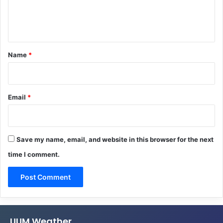
e
n
t
*
Name
*
Email
*
Save my name, email, and website in this browser for the next
time I comment.
UUM Weather