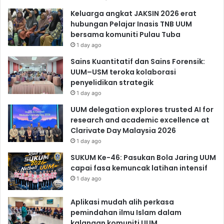
Keluarga angkat JAKSIN 2026 erat
hubungan Pelajar Inasis TNB UUM
bersama komuniti Pulau Tuba
1 day ago
Sains Kuantitatif dan Sains Forensik:
UUM–USM teroka kolaborasi
penyelidikan strategik
1 day ago
UUM delegation explores trusted AI for
research and academic excellence at
Clarivate Day Malaysia 2026
1 day ago
SUKUM Ke-46: Pasukan Bola Jaring UUM
capai fasa kemuncak latihan intensif
1 day ago
Aplikasi mudah alih perkasa
pemindahan ilmu Islam dalam
kalangan komuniti UUM