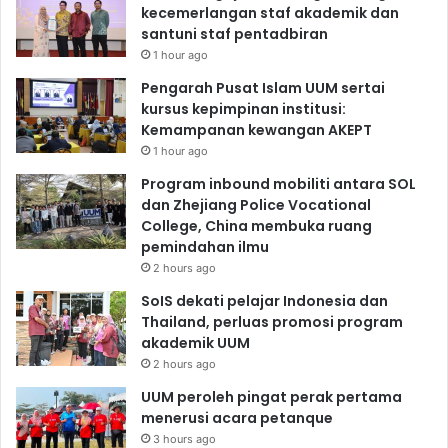
kecemerlangan staf akademik dan
santuni staf pentadbiran
1 hour ago
Pengarah Pusat Islam UUM sertai
kursus kepimpinan institusi:
Kemampanan kewangan AKEPT
1 hour ago
Program inbound mobiliti antara SOL
dan Zhejiang Police Vocational
College, China membuka ruang
pemindahan ilmu
2 hours ago
SoIS dekati pelajar Indonesia dan
Thailand, perluas promosi program
akademik UUM
2 hours ago
UUM peroleh pingat perak pertama
menerusi acara petanque
3 hours ago