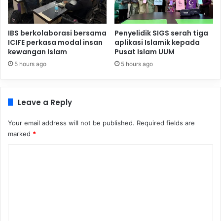
IBS berkolaborasi bersama
Penyelidik SIGS serah tiga
ICIFE perkasa modal insan
aplikasi Islamik kepada
kewangan Islam
Pusat Islam UUM
5 hours ago
5 hours ago
Leave a Reply
Your email address will not be published.
Required fields are
marked
*
C
o
m
m
e