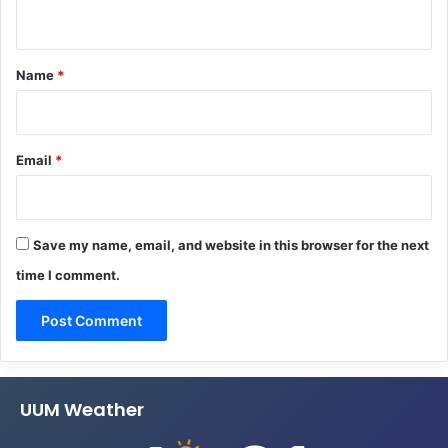
n
t
*
Name
*
Email
*
Save my name, email, and website in this browser for the next
time I comment.
UUM Weather