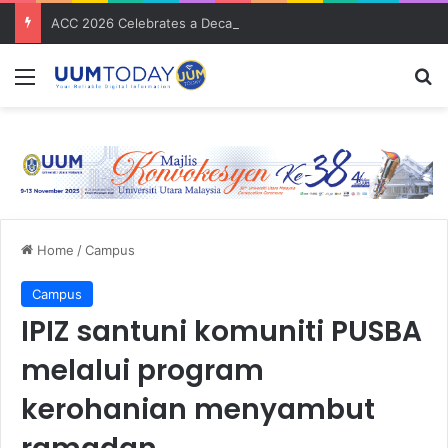
ACC 2026 Celebrates a Decade of Global Exposure and Accounting Excellence
Menu
S
Home
/
Campus
Campus
IPIZ santuni komuniti PUSBA
melalui program
kerohanian menyambut