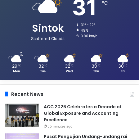
31
℃
Sintok
31º - 22º
49%
0.96 km/h
Scattered Clouds
29
32
32
30
30
℃
℃
℃
℃
℃
Mon
Tue
Wed
Thu
Fri
Recent News
ACC 2026 Celebrates a Decade of
Global Exposure and Accounting
Excellence
55 minutes ago
Pusat Pengajian Undang-undang rai