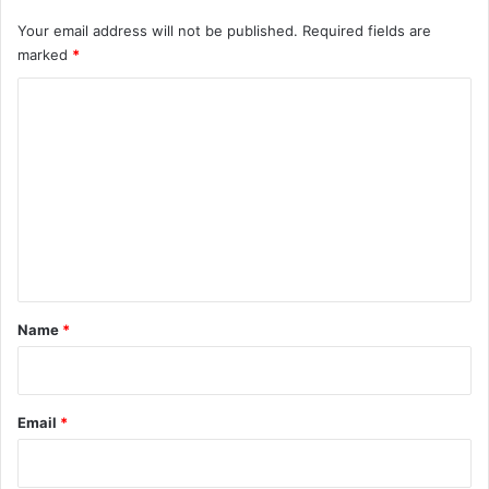
Your email address will not be published.
Required fields are
marked
*
C
o
m
m
e
n
t
*
Name
*
Email
*