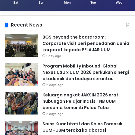
Sat
Sun
Mon
Tue
Wed
Recent News
BGS beyond the boardroom:
Corporate visit beri pendedahan dunia
korporat kepada PELAJAR UUM
1 day ago
Program Mobility Inbound: Global
Nexus USU x UUM 2026 perkukuh sinergi
akademik dan budaya serantau
2 days ago
Keluarga angkat JAKSIN 2026 erat
hubungan Pelajar Inasis TNB UUM
bersama komuniti Pulau Tuba
2 days ago
Sains Kuantitatif dan Sains Forensik:
UUM–USM teroka kolaborasi