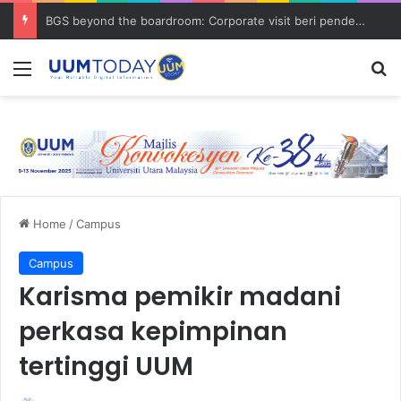
BGS beyond the boardroom: Corporate visit beri pendedahan dunia korporat kepada PELAJAR UUM
Menu
S
Home
/
Campus
Campus
Karisma pemikir madani
perkasa kepimpinan
tertinggi UUM