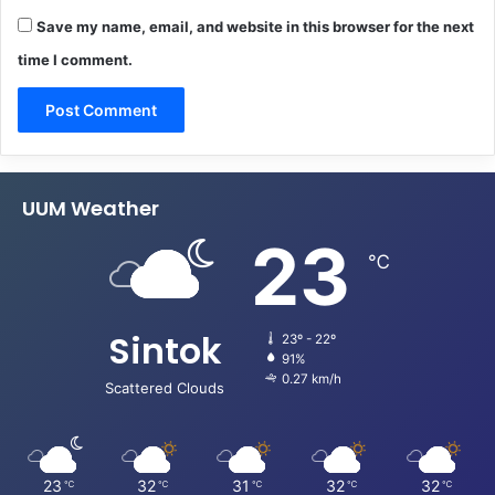
Save my name, email, and website in this browser for the next
time I comment.
UUM Weather
23
℃
Sintok
23º - 22º
91%
0.27 km/h
Scattered Clouds
23
32
31
32
32
℃
℃
℃
℃
℃