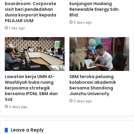
boardroom: Corporate
kunjungan Hualang
visit beri pendedahan
Renewable Energy Sdn.
dunia korporat kepada
Bhd.
PELAJAR UUM
3 days ago
1 day ago
Lawatan kerja UMN Al-
SBM teroka peluang
Washliyah buka ruang
kolaborasi akademik
kerjasama strategik
bersama Shandong
bersama IPDM, SBM dan
Jianzhu University
SoE
3 days ago
3 days ago
Leave a Reply