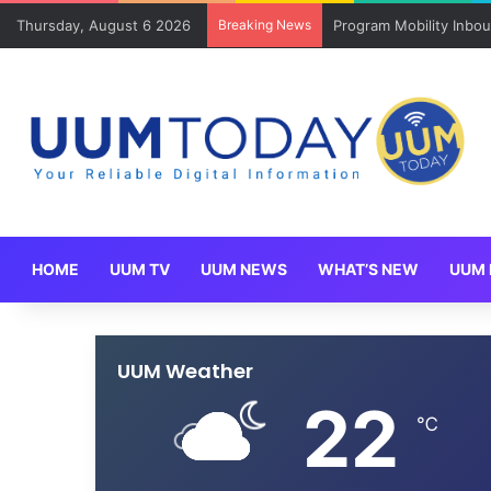
Thursday, August 6 2026
Breaking News
Program Mobility Inbo
HOME
UUM TV
UUM NEWS
WHAT’S NEW
UUM 
UUM Weather
22
℃