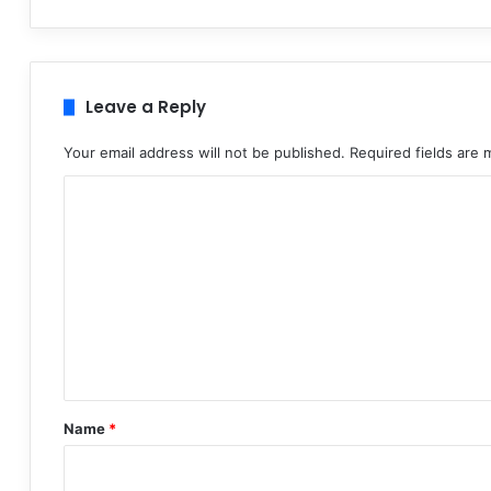
Leave a Reply
Your email address will not be published.
Required fields are
C
o
m
m
e
n
t
*
Name
*