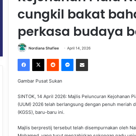
cungkil bakat baha
perkasa budaya b
Nordiana Shafiee
April 14, 2026
Facebook
X
Reddit
Messenger
Share via Email
Gambar Pusat Sukan
SINTOK, 14 April 2026: Majlis Peluncuran Kejohanan Pia
(UUM) 2026 telah berlangsung dengan penuh meriah di 
(KGSS), baru-baru ini.
Majlis berprestij tersebut telah disempurnakan oleh N
Mohamed, yang turut menzahirkan sokongan padu univ