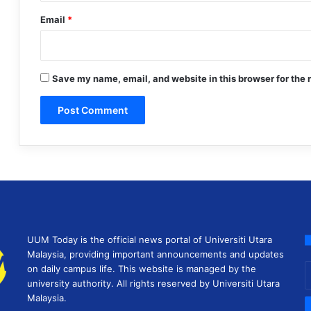
Email
*
Save my name, email, and website in this browser for the 
UUM Today is the official news portal of Universiti Utara
Malaysia, providing important announcements and updates
E
on daily campus life. This website is managed by the
y
university authority. All rights reserved by Universiti Utara
E
Malaysia.