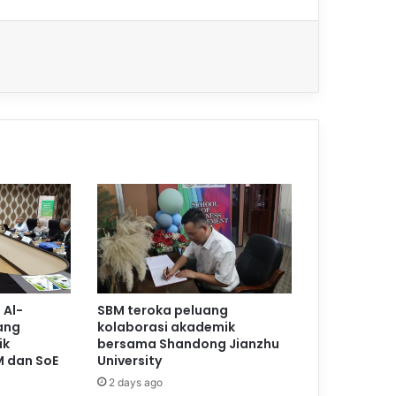
 Al-
SBM teroka peluang
ang
kolaborasi akademik
ik
bersama Shandong Jianzhu
M dan SoE
University
2 days ago