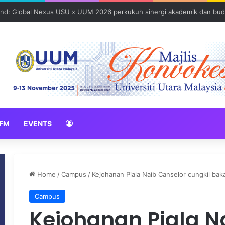
und: Global Nexus USU x UUM 2026 perkukuh sinergi akademik dan bud
FM
EVENTS
Home
/
Campus
/
Kejohanan Piala Naib Canselor cungkil bak
Campus
Kejohanan Piala N