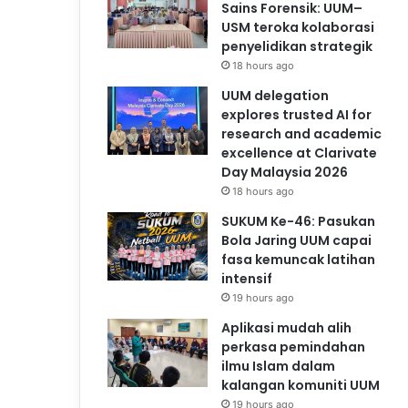
Sains Forensik: UUM–
USM teroka kolaborasi
penyelidikan strategik
18 hours ago
UUM delegation
explores trusted AI for
research and academic
excellence at Clarivate
Day Malaysia 2026
18 hours ago
SUKUM Ke-46: Pasukan
Bola Jaring UUM capai
fasa kemuncak latihan
intensif
19 hours ago
Aplikasi mudah alih
perkasa pemindahan
ilmu Islam dalam
kalangan komuniti UUM
19 hours ago