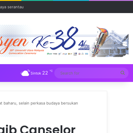
aya serantau
℃
22
Sea
Sintok
for
at baharu, selain perkasa budaya bersukan
aib Canselor