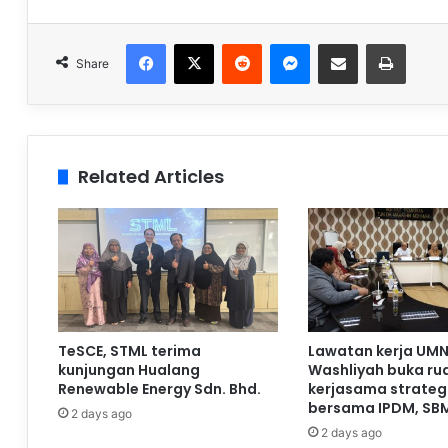
Facebook
X
Reddit
Messenger
Share via Email
Print
Share
Related Articles
TeSCE, STML terima
Lawatan kerja UMN
kunjungan Hualang
Washliyah buka ru
Renewable Energy Sdn. Bhd.
kerjasama strateg
bersama IPDM, SB
2 days ago
2 days ago