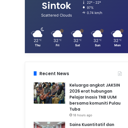
Sintok
22º - 22º
97%
0.74 km/h
Scattered Clouds
22
32
32
32
32
℃
℃
℃
℃
℃
Thu
Fri
Sat
Sun
Mon
Recent News
Keluarga angkat JAKSIN
2026 erat hubungan
Pelajar Inasis TNB UUM
bersama komuniti Pulau
Tuba
18 hours ago
Sains Kuantitatif dan