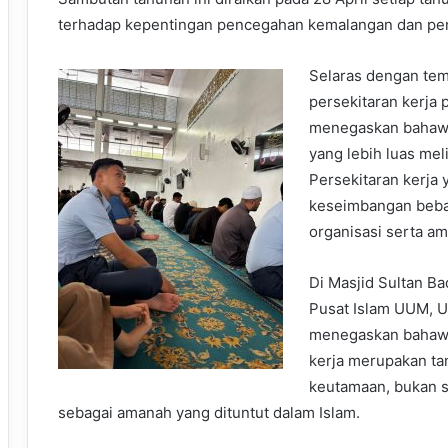
terhadap kepentingan pencegahan kemalangan dan peny
Selaras dengan tem
persekitaran kerja 
menegaskan bahawa
yang lebih luas mel
Persekitaran kerja 
keseimbangan beba
organisasi serta am
Di Masjid Sultan Ba
Pusat Islam UUM, Us
menegaskan bahawa
kerja merupakan ta
keutamaan, bukan s
sebagai amanah yang dituntut dalam Islam.