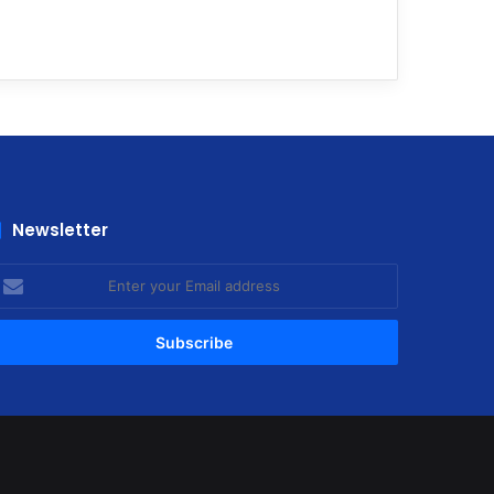
Newsletter
nter
our
mail
ddress