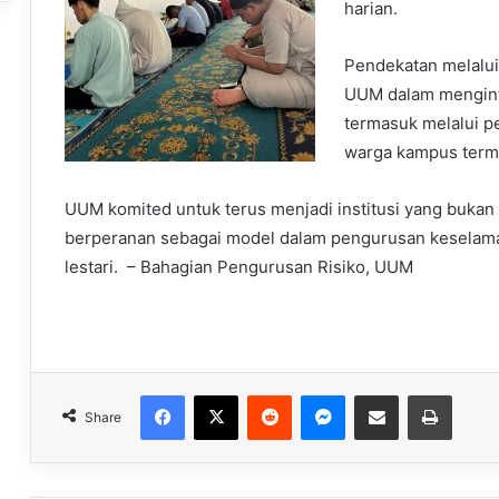
harian.
Pendekatan melalui
UUM dalam mengint
termasuk melalui p
warga kampus term
UUM komited untuk terus menjadi institusi yang bukan
berperanan sebagai model dalam pengurusan keselamat
lestari. – Bahagian Pengurusan Risiko, UUM
Facebook
X
Reddit
Messenger
Share via Email
Print
Share