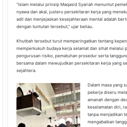
“Islam melalui prinsip Maqasid Syariah menuntut peme
nyawa dan akal, justeru persekitaran kerja yang meneka
adil dan menjejaskan kesejahteraan mental adalah ber
dengan tuntutan tersebut,” ujar beliau.
Khutbah tersebut turut memperingatkan tentang kepen
memperkukuh budaya kerja selamat dan sihat melalui 
pengurusan risiko, pematuhan prosedur serta tanggu
bersama dalam mewujudkan persekitaran kerja yang s
sejahtera.
Dalam masa yang s
pekerja diseru mel
amanah dengan dedi
keselamatan diri, r
tanpa menjadikan t
mengabaikan tangg