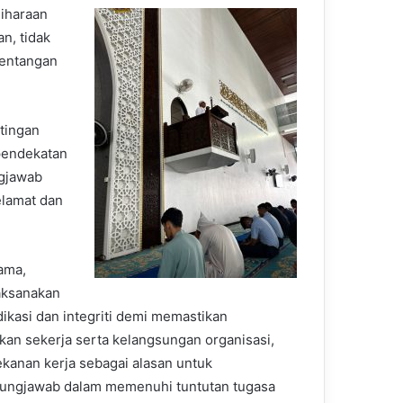
liharaan
n, tidak
tentangan
tingan
pendekatan
ngjawab
elamat dan
ama,
aksanakan
kasi dan integriti demi memastikan
akan sekerja serta kelangsungan organisasi,
ekanan kerja sebagai alasan untuk
ungjawab dalam memenuhi tuntutan tugasa