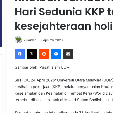
Hari Sedunia KKP 
kesejahteraan holi
Zulaidah
April 26, 2026
Facebook
X
Reddit
Messenger
Share via Email
Gambar oleh: Pusat Islam UUM
SINTOK, 24 April 2026: Universiti Utara Malaysia (U
kesihatan pekerjaan (KKP) melalui penyampaian Khutb
Keselamatan dan Kesihatan di Tempat Kerja (World Day 
tersebut dibaca serentak di Masjid Sultan Badlishah U
Sambutan tahunan ini diraikan pada 28 April setiap ta