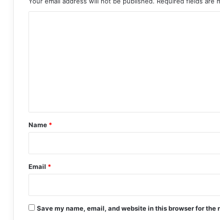
Your email address will not be published.
Required fields are
C
o
m
m
e
n
t
*
Name
*
Email
*
Save my name, email, and website in this browser for the 