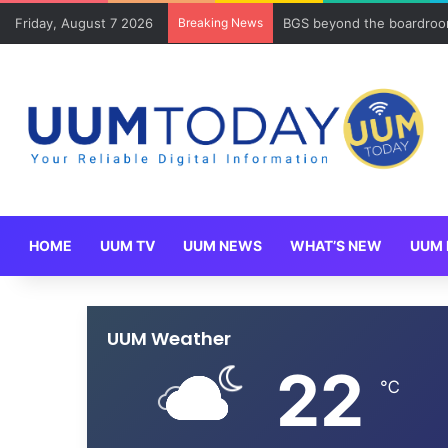
Friday, August 7 2026
Breaking News
BGS beyond the boardroom
HOME
UUM TV
UUM NEWS
WHAT’S NEW
UUM 
UUM Weather
22
℃