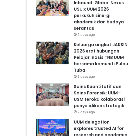
Inbound: Global Nexus
USU x UUM 2026
perkukuh sinergi
akademik dan budaya
serantau
2 days ago
Keluarga angkat JAKSIN
2026 erat hubungan
Pelajar Inasis TNB UUM
bersama komuniti Pulau
Tuba
2 days ago
Sains Kuantitatif dan
Sains Forensik: UUM–
USM teroka kolaborasi
penyelidikan strategik
2 days ago
UUM delegation
explores trusted AI for
research and academic