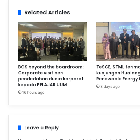
Related Articles
BGS beyond the boardroom:
TeSCE, STML terim
Corporate visit beri
kunjungan Hualan
pendedahan dunia korporat
Renewable Energy 
kepada PELAJAR UUM
3 days ago
16 hours ago
Leave a Reply