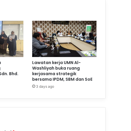
a
Lawatan kerja UMN Al-
g
Washliyah buka ruang
Sdn. Bhd.
kerjasama strategik
bersama IPDM, SBM dan SoE
3 days ago