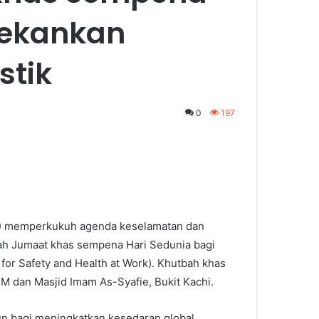
tekankan
stik
0
197
UM) memperkukuh agenda keselamatan dan
ah Jumaat khas sempena Hari Sedunia bagi
for Safety and Health at Work). Khutbah khas
UM dan Masjid Imam As-Syafie, Bukit Kachi.
hun bagi meningkatkan kesedaran global