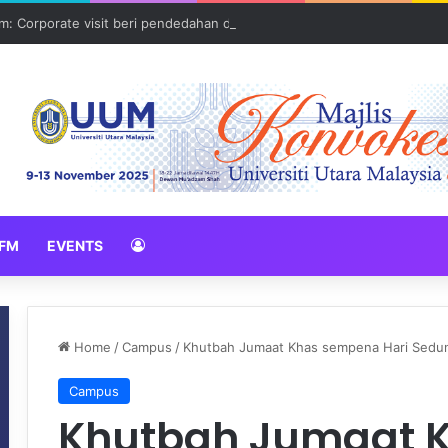
: Corporate visit beri pendedahan dunia korporat kepada PELAJAR U
FM
EVENTS
Home
/
Campus
/
Khutbah Jumaat Khas sempena Hari Seduni
Campus
Khutbah Jumaat 