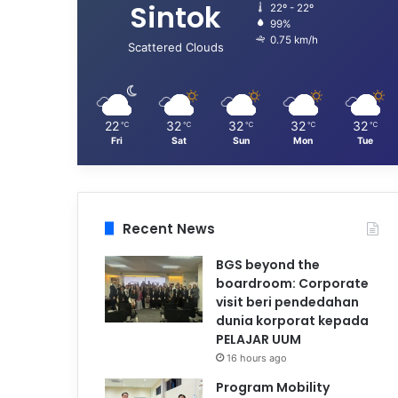
Sintok
22º - 22º
99%
0.75 km/h
Scattered Clouds
22
32
32
32
32
℃
℃
℃
℃
℃
Fri
Sat
Sun
Mon
Tue
Recent News
BGS beyond the
boardroom: Corporate
visit beri pendedahan
dunia korporat kepada
PELAJAR UUM
16 hours ago
Program Mobility