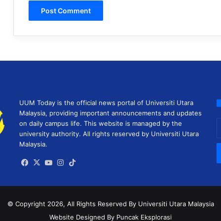
UUM Today is the official news portal of Universiti Utara
Malaysia, providing important announcements and updates
E
on daily campus life. This website is managed by the
y
university authority. All rights reserved by Universiti Utara
E
Malaysia.
a
Facebook
X
YouTube
Instagram
TikTok
© Copyright 2026, All Rights Reserved
By Universiti Utara Malaysia
Website Designed By Puncak Eksplorasi