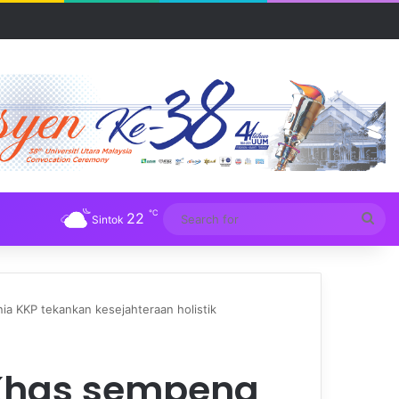
UM
℃
22
Sea
Sintok
for
a KKP tekankan kesejahteraan holistik
Khas sempena