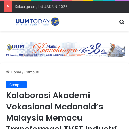
Keluarga angkat JAKSIN 2026 erat hubungan Pelajar Inasis TNB UUM bersama komuniti Pulau Tuba
Menu
S
Home
/
Campus
Campus
Kolaborasi Akademi
Vokasional Mcdonald’s
Malaysia Memacu