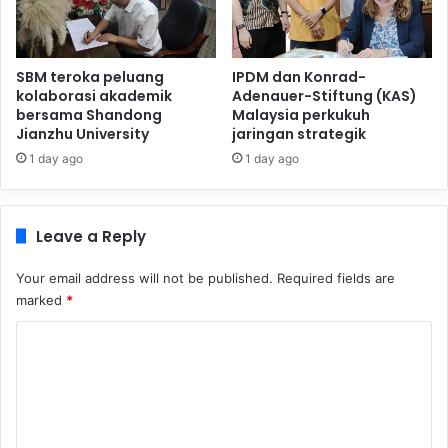
SBM teroka peluang
IPDM dan Konrad-
kolaborasi akademik
Adenauer-Stiftung (KAS)
bersama Shandong
Malaysia perkukuh
Jianzhu University
jaringan strategik
1 day ago
1 day ago
Leave a Reply
Your email address will not be published.
Required fields are
marked
*
C
o
m
m