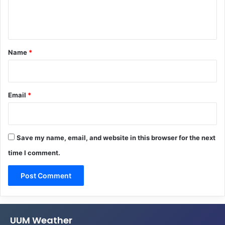
e
n
t
*
Name
*
Email
*
Save my name, email, and website in this browser for the next
time I comment.
UUM Weather