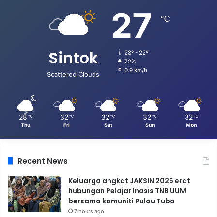
27
℃
Sintok
28º - 22º
72%
0.9 km/h
Scattered Clouds
28
32
32
32
32
℃
℃
℃
℃
℃
Thu
Fri
Sat
Sun
Mon
Recent News
Keluarga angkat JAKSIN 2026 erat
hubungan Pelajar Inasis TNB UUM
bersama komuniti Pulau Tuba
7 hours ago