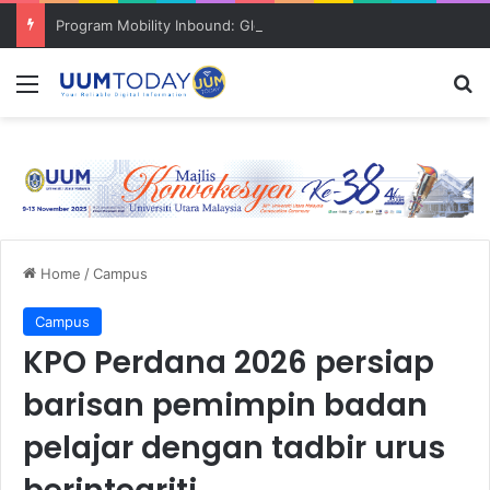
Program Mobility Inbound: Global Nexus USU x UUM 2026 perkukuh sinergi akademik dan budaya serantau
Menu
S
Home
/
Campus
Campus
KPO Perdana 2026 persiap
barisan pemimpin badan
pelajar dengan tadbir urus