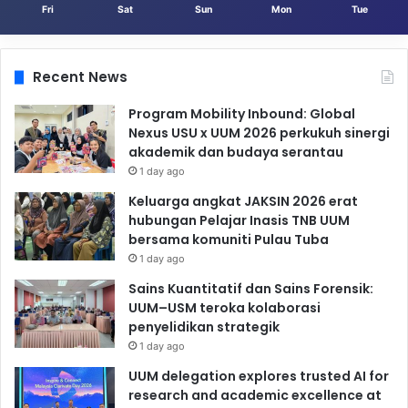
Fri
Sat
Sun
Mon
Tue
Recent News
Program Mobility Inbound: Global
Nexus USU x UUM 2026 perkukuh sinergi
akademik dan budaya serantau
1 day ago
Keluarga angkat JAKSIN 2026 erat
hubungan Pelajar Inasis TNB UUM
bersama komuniti Pulau Tuba
1 day ago
Sains Kuantitatif dan Sains Forensik:
UUM–USM teroka kolaborasi
penyelidikan strategik
1 day ago
UUM delegation explores trusted AI for
research and academic excellence at