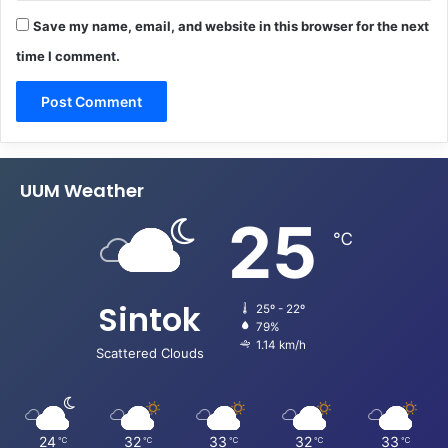
Save my name, email, and website in this browser for the next
time I comment.
UUM Weather
25
℃
Sintok
25º - 22º
79%
1.14 km/h
Scattered Clouds
24
32
33
32
33
℃
℃
℃
℃
℃