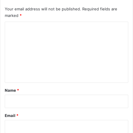
Your email address will not be published.
Required fields are
marked
*
C
o
m
m
e
n
t
*
Name
*
Email
*