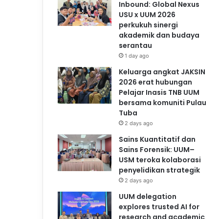
Inbound: Global Nexus
USU x UUM 2026
perkukuh sinergi
akademik dan budaya
serantau
1 day ago
Keluarga angkat JAKSIN
2026 erat hubungan
Pelajar Inasis TNB UUM
bersama komuniti Pulau
Tuba
2 days ago
Sains Kuantitatif dan
Sains Forensik: UUM–
USM teroka kolaborasi
penyelidikan strategik
2 days ago
UUM delegation
explores trusted AI for
research and academic