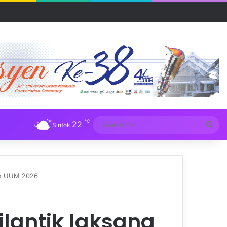
UM
℃
22
Sea
Sintok
for
han UUM 2026
ilantik laksana