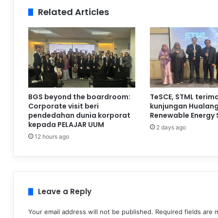
Related Articles
BGS beyond the boardroom:
TeSCE, STML terim
Corporate visit beri
kunjungan Hualan
pendedahan dunia korporat
Renewable Energy 
kepada PELAJAR UUM
2 days ago
12 hours ago
Leave a Reply
Your email address will not be published.
Required fields are