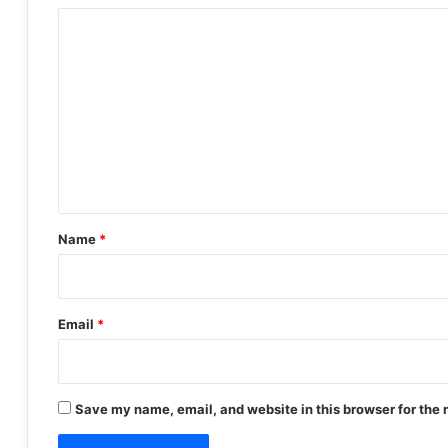
C
o
m
m
e
n
t
*
Name
*
Email
*
Save my name, email, and website in this browser for the 