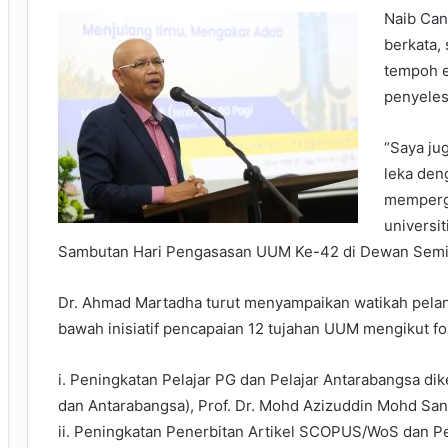
Naib Can
berkata,
tempoh 
penyeles
“Saya ju
leka den
memperg
universit
Sambutan Hari Pengasasan UUM Ke-42 di Dewan Seminar
Dr. Ahmad Martadha turut menyampaikan watikah pela
bawah inisiatif pencapaian 12 tujahan UUM mengikut fok
i. Peningkatan Pelajar PG dan Pelajar Antarabangsa di
dan Antarabangsa), Prof. Dr. Mohd Azizuddin Mohd San
ii. Peningkatan Penerbitan Artikel SCOPUS/WoS dan Pe