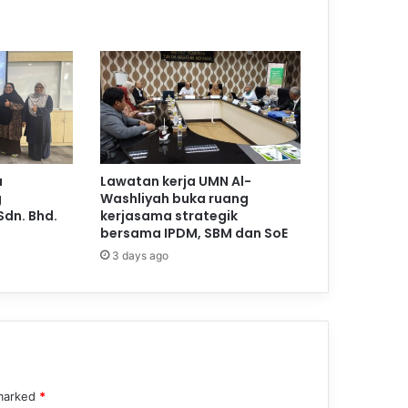
a
Lawatan kerja UMN Al-
g
Washliyah buka ruang
Sdn. Bhd.
kerjasama strategik
bersama IPDM, SBM dan SoE
3 days ago
 marked
*