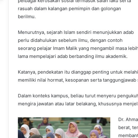
pelbagai kerosakan sosial termasuk salah laku serta
rasuah dalam kalangan pemimpin dan golongan
berilmu.
Menurutnya, sejarah Islam sendiri menunjukkan adab
perlu didahulukan sebelum ilmu, dengan contoh
seorang pelajar Imam Malik yang mengambil masa lebi
lama mempelajari adab berbanding ilmu akademik.
Katanya, pendekatan itu dianggap penting untuk melahi
memiliki nilai hormat, kesopanan serta tanggungjawab s
Dalam konteks kampus, beliau turut menyeru pengukuh
mengira jawatan atau latar belakang, khususnya menj
Dr. Ahma
berat, t
membantu