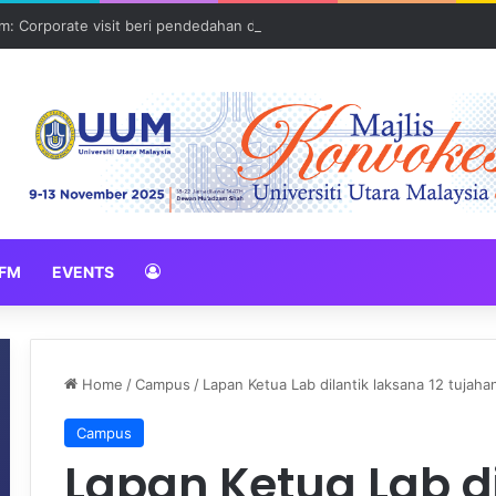
: Corporate visit beri pendedahan dunia korporat kepada PELAJAR U
FM
EVENTS
Home
/
Campus
/
Lapan Ketua Lab dilantik laksana 12 tuja
Campus
Lapan Ketua Lab d