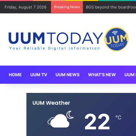
Friday, August 7 2026
Breaking News
BGS beyond the boardroom
HOME
UUM TV
UUM NEWS
WHAT’S NEW
UUM 
UUM Weather
22
℃