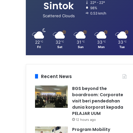
Sintok
22º - 22º
98%
0.53 km/h
Scattered Clouds
22
32
31
33
33
℃
℃
℃
℃
℃
Fri
Sat
Sun
Mon
Tue
Recent News
BGS beyond the
boardroom: Corporate
visit beri pendedahan
dunia korporat kepada
PELAJAR UUM
12 hours ago
Program Mobility