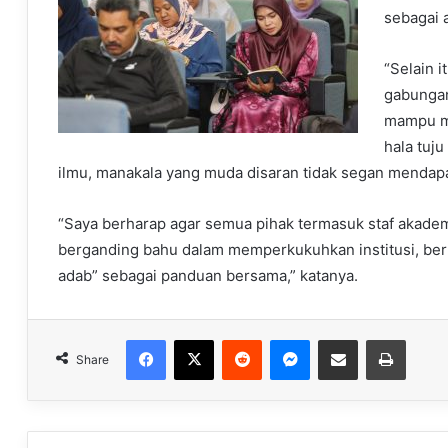
sebagai 
“Selain i
gabunga
mampu m
hala tuj
ilmu, manakala yang muda disaran tidak segan mendap
“Saya berharap agar semua pihak termasuk staf akadem
berganding bahu dalam memperkukuhkan institusi, ber
adab” sebagai panduan bersama,” katanya.
Facebook
X
Reddit
Messenger
Share via Email
Print
Share