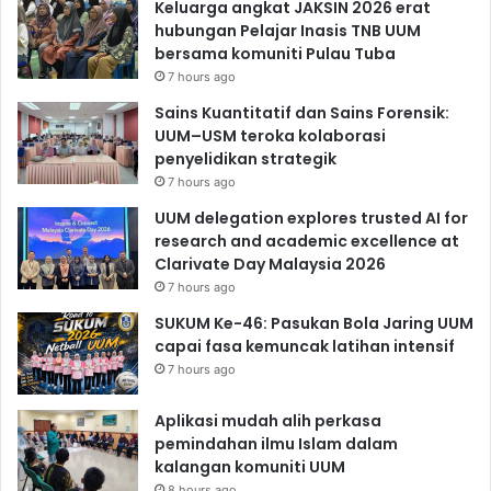
Keluarga angkat JAKSIN 2026 erat
hubungan Pelajar Inasis TNB UUM
bersama komuniti Pulau Tuba
7 hours ago
Sains Kuantitatif dan Sains Forensik:
UUM–USM teroka kolaborasi
penyelidikan strategik
7 hours ago
UUM delegation explores trusted AI for
research and academic excellence at
Clarivate Day Malaysia 2026
7 hours ago
SUKUM Ke-46: Pasukan Bola Jaring UUM
capai fasa kemuncak latihan intensif
7 hours ago
Aplikasi mudah alih perkasa
pemindahan ilmu Islam dalam
kalangan komuniti UUM
8 hours ago