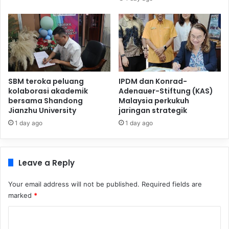
SBM teroka peluang
IPDM dan Konrad-
kolaborasi akademik
Adenauer-Stiftung (KAS)
bersama Shandong
Malaysia perkukuh
Jianzhu University
jaringan strategik
1 day ago
1 day ago
Leave a Reply
Your email address will not be published.
Required fields are
marked
*
C
o