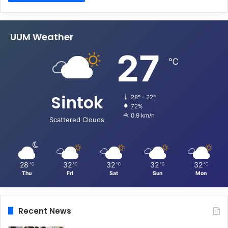
UUM Weather
27
℃
Sintok
28º - 22º
72%
0.9 km/h
Scattered Clouds
28
32
32
32
32
℃
℃
℃
℃
℃
Thu
Fri
Sat
Sun
Mon
Recent News