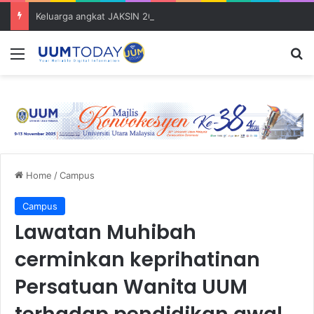
Keluarga angkat JAKSIN 2026 erat hubungan Pelajar Inasis TNB UUM bersama komuniti Pulau Tuba
Menu
S
Home
/
Campus
Campus
Lawatan Muhibah
cerminkan keprihatinan
Persatuan Wanita UUM