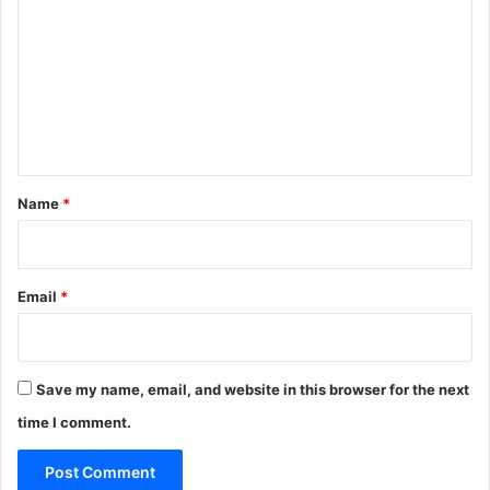
m
m
e
n
t
*
Name
*
Email
*
Save my name, email, and website in this browser for the next
time I comment.