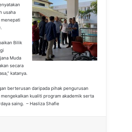
enyatakan
h usaha
 menepati
.
aikan Bilik
gi
rjana Muda
akan secara
sa,” katanya.
an berterusan daripada pihak pengurusan
 mengekalkan kualiti program akademik serta
aya saing. – Hasliza Shafie