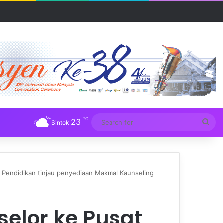
R UUM
℃
23
Sea
Sintok
for
 Pendidikan tinjau penyediaan Makmal Kaunseling
elor ke Pusat