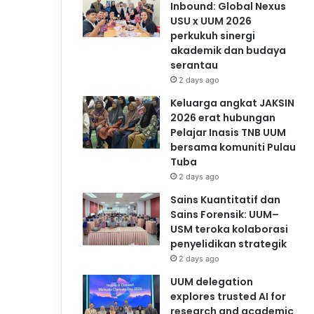
Inbound: Global Nexus
USU x UUM 2026
perkukuh sinergi
akademik dan budaya
serantau
2 days ago
Keluarga angkat JAKSIN
2026 erat hubungan
Pelajar Inasis TNB UUM
bersama komuniti Pulau
Tuba
2 days ago
Sains Kuantitatif dan
Sains Forensik: UUM–
USM teroka kolaborasi
penyelidikan strategik
2 days ago
UUM delegation
explores trusted AI for
research and academic