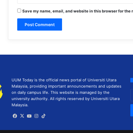
Save my name, email, and website in this browser for the 
UUM Today is the official news portal of Universiti Utara
Malaysia, providing important announcements and updates
E
on daily campus life. This website is managed by the
y
university authority. All rights reserved by Universiti Utara
E
Malaysia.
a
Facebook
X
YouTube
Instagram
TikTok