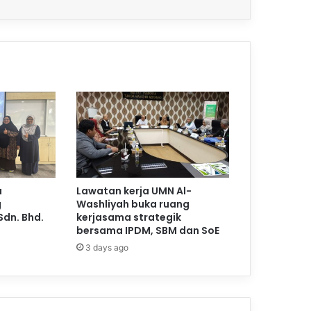
a
Lawatan kerja UMN Al-
g
Washliyah buka ruang
Sdn. Bhd.
kerjasama strategik
bersama IPDM, SBM dan SoE
3 days ago