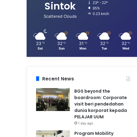
Sintok
23º - 22º
95%
0.23 km/h
Scattered Clouds
23
32
31
32
32
℃
℃
℃
℃
℃
Sat
Sun
Mon
Tue
Wed
Recent News
BGS beyond the
boardroom: Corporate
visit beri pendedahan
dunia korporat kepada
PELAJAR UUM
1 day ago
Program Mobility