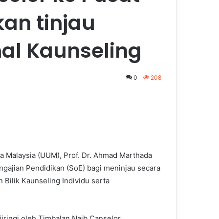
an tinjau
l Kaunseling
0
208
ra Malaysia (UUM), Prof. Dr. Ahmad Marthada
gajian Pendidikan (SoE) bagi meninjau secara
 Bilik Kaunseling Individu serta
iiringi oleh Timbalan Naib Canselor