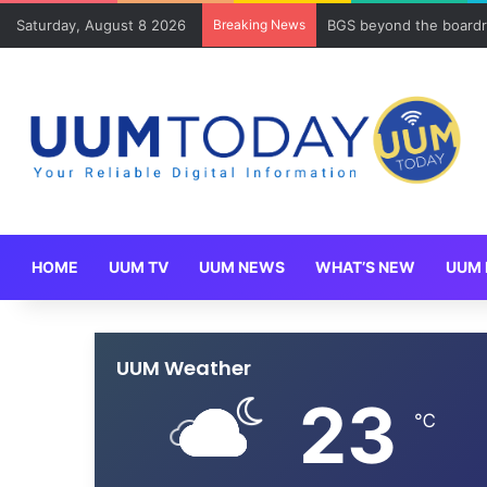
Saturday, August 8 2026
Breaking News
BGS beyond the boardr
HOME
UUM TV
UUM NEWS
WHAT’S NEW
UUM 
UUM Weather
23
℃