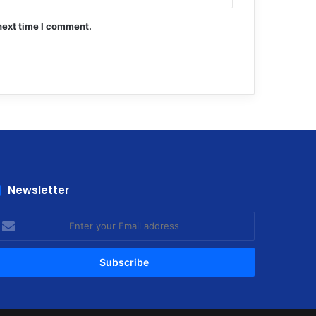
next time I comment.
Newsletter
nter
our
mail
ddress