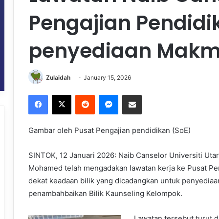
Pengajian Pendidik
penyediaan Makma
Zulaidah
January 15, 2026
Facebook
X
Reddit
Messenger
Share via Email
Gambar oleh Pusat Pengajian pendidikan (SoE)
SINTOK, 12 Januari 2026: Naib Canselor Universiti Uta
Mohamed telah mengadakan lawatan kerja ke Pusat Pen
dekat keadaan bilik yang dicadangkan untuk penyediaan
penambahbaikan Bilik Kaunseling Kelompok.
Lawatan tersebut turut d