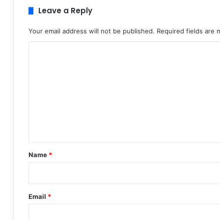
Leave a Reply
Your email address will not be published.
Required fields are
C
o
m
m
e
n
t
*
Name
*
Email
*