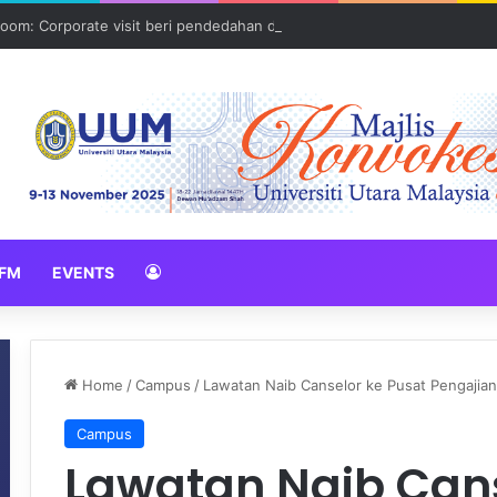
oom: Corporate visit beri pendedahan dunia korporat kepada PELAJA
FM
EVENTS
Home
/
Campus
/
Lawatan Naib Canselor ke Pusat Pengajian
Campus
Lawatan Naib Cans