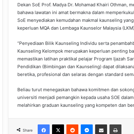
Dekan SoE Prof. Madya Dr. Mohamad Khairi Othman, m
bahawa lawatan ini amat bermakna dalam memperkuku
SoE menyediakan kemudahan makmal kaunseling yang
keperluan MQA dan Lembaga Kaunselor Malaysia (LKM)
“Penyediaan Bilik Kaunseling Individu serta penambahb
Kaunseling Kelompok merupakan keperluan penting ba
memastikan latihan praktikal pelajar Program Ijazah Sa
Pendidikan (Bimbingan dan Kaunseling) dapat dilaksan
beretika, profesional dan selaras dengan standard sema
Beliau turut menegaskan bahawa komitmen dan sokong
universiti menjadi pemangkin kepada usaha SOE dalam
melahirkan graduan kaunseling yang kompeten dan berd
Facebook
X
Reddit
Messenger
Share via Email
Print
Share