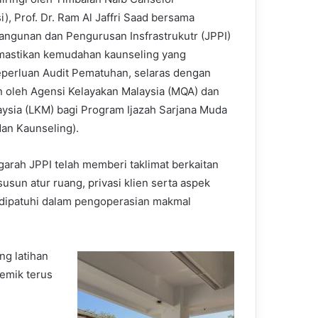
i), Prof. Dr. Ram Al Jaffri Saad bersama
ngunan dan Pengurusan Insfrastrukutr (JPPI)
mastikan kemudahan kaunseling yang
perluan Audit Pematuhan, selaras dengan
n oleh Agensi Kelayakan Malaysia (MQA) dan
ysia (LKM) bagi Program Ijazah Sarjana Muda
an Kaunseling).
garah JPPI telah memberi taklimat berkaitan
susun atur ruang, privasi klien serta aspek
 dipatuhi dalam pengoperasian makmal
g latihan
demik terus