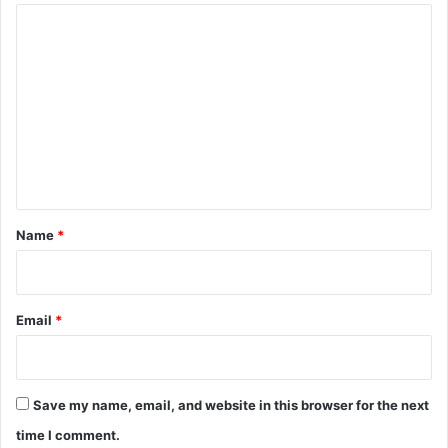
C
o
m
m
e
n
t
*
Name
*
Email
*
Save my name, email, and website in this browser for the next
time I comment.