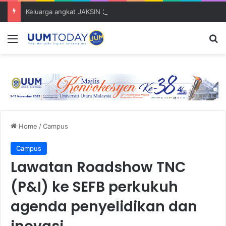
Keluarga angkat JAKSIN 2026 erat hubungan Pelajar Inasis TNB UUM bersama komuniti Pulau Tuba
Menu
S
Home
/
Campus
Campus
Lawatan Roadshow TNC
(P&I) ke SEFB perkukuh
agenda penyelidikan dan