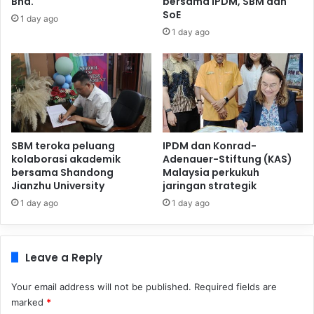
Bhd.
bersama IPDM, SBM dan
SoE
1 day ago
1 day ago
SBM teroka peluang
IPDM dan Konrad-
kolaborasi akademik
Adenauer-Stiftung (KAS)
bersama Shandong
Malaysia perkukuh
Jianzhu University
jaringan strategik
1 day ago
1 day ago
Leave a Reply
Your email address will not be published.
Required fields are
marked
*