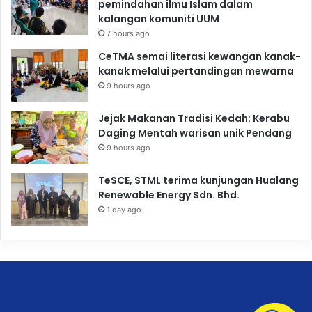
pemindahan ilmu Islam dalam
kalangan komuniti UUM
7 hours ago
CeTMA semai literasi kewangan kanak-
kanak melalui pertandingan mewarna
9 hours ago
Jejak Makanan Tradisi Kedah: Kerabu
Daging Mentah warisan unik Pendang
9 hours ago
TeSCE, STML terima kunjungan Hualang
Renewable Energy Sdn. Bhd.
1 day ago