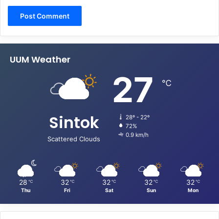
UUM Weather
27
℃
Sintok
28º - 22º
72%
0.9 km/h
Scattered Clouds
28
32
32
32
32
℃
℃
℃
℃
℃
Thu
Fri
Sat
Sun
Mon