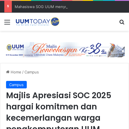
Mahasiswa SOG UUM menyulam kasih bersama komuniti orang asli
Menu
S
Home
/
Campus
Campus
Majlis Apresiasi SOC 2025
hargai komitmen dan
kecemerlangan warga