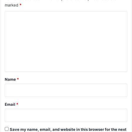
marked
*
C
o
m
m
e
n
t
*
Name
*
Email
*
Save my name, email, and website in this browser for the next