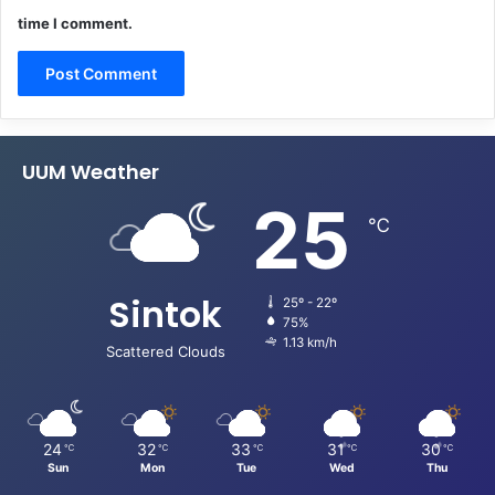
time I comment.
UUM Weather
25
℃
Sintok
25º - 22º
75%
1.13 km/h
Scattered Clouds
24
32
33
31
30
℃
℃
℃
℃
℃
Sun
Mon
Tue
Wed
Thu