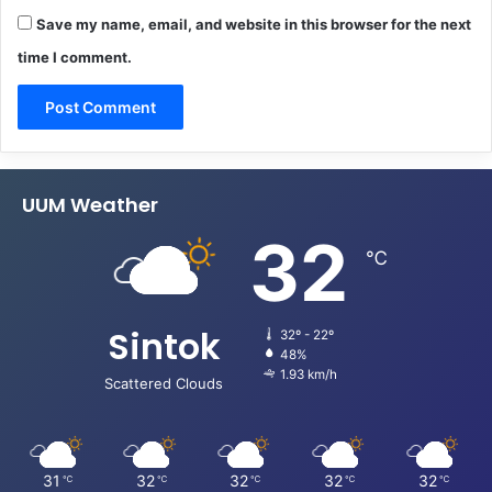
Save my name, email, and website in this browser for the next
time I comment.
UUM Weather
32
℃
Sintok
32º - 22º
48%
1.93 km/h
Scattered Clouds
31
32
32
32
32
℃
℃
℃
℃
℃