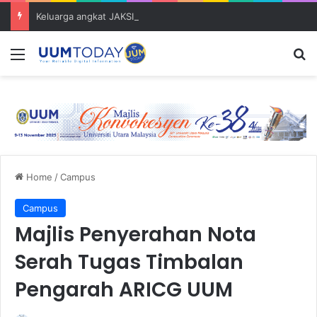
Keluarga angkat JAKSIN 2026 erat hubungan Pelajar Inasis TNB UUM bersama komuniti Pulau Tuba
Menu
S
Home
/
Campus
Campus
Majlis Penyerahan Nota
Serah Tugas Timbalan
Pengarah ARICG UUM