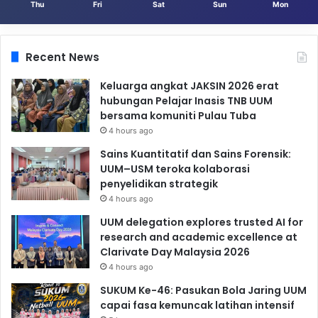
Thu
Fri
Sat
Sun
Mon
Recent News
Keluarga angkat JAKSIN 2026 erat
hubungan Pelajar Inasis TNB UUM
bersama komuniti Pulau Tuba
4 hours ago
Sains Kuantitatif dan Sains Forensik:
UUM–USM teroka kolaborasi
penyelidikan strategik
4 hours ago
UUM delegation explores trusted AI for
research and academic excellence at
Clarivate Day Malaysia 2026
4 hours ago
SUKUM Ke-46: Pasukan Bola Jaring UUM
capai fasa kemuncak latihan intensif