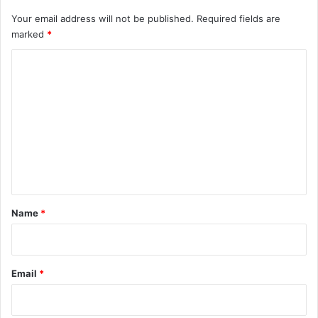
Your email address will not be published.
Required fields are
marked
*
C
o
m
m
e
n
t
*
Name
*
Email
*