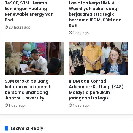
TeSCE, STML terima
Lawatan kerja UMN Al-
kunjungan Hualang
Washliyah buka ruang
Renewable Energy Sdn.
kerjasama strategik
Bhd.
bersama IPDM, SBM dan
SoE
23 hours ago
1 day ago
SBM teroka peluang
IPDM dan Konrad-
kolaborasi akademik
Adenauer-Stiftung (KAS)
bersama Shandong
Malaysia perkukuh
Jianzhu University
jaringan strategik
1 day ago
1 day ago
Leave a Reply